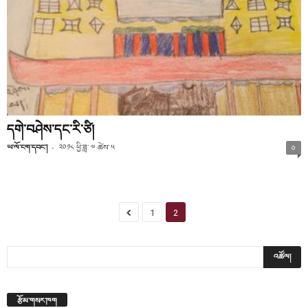
དགེ་བཤེས་དང་རི་ཙི།
ཡ་ལོ་ངག་དབང་།
-
༢༠༡༨ ཕྱི་ཟླ་ ༧ ཚེས་ ༥
༠
1
2
རྩོམ་གསར་ཁག