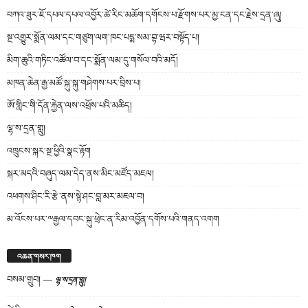
བཀའ་ཟུར་ཇོ་དཔལ་དཔལ་འབྱོར་ཚེ་རིང་མཆོག་དགོངས་པ་རྫོགས་པར་མྱ་ངན་དང་རྗེས་དྲན་ཞུ།
སྔ་འགྱུར་སྨོན་ལམ་དང་གཙུག་ལག་ཁང་པདྨ་སམ་བྷ་ཝར་བསྟོད་པ།
མིག་ཆུའི་གཏིང་འཚོལ་བ་དང་སྨོན་ལམ་དུ་གསོལ་བའི་མདོ།
མཁན་ཆེན་རྒྱ་མཚོ་སྐུ་སྐུ་གཤེགས་པར་བྲིས་པ།
ཨོ་གླིང་གི་དོན་རྐྱེན་ལས་འཕྲོས་པའི་མཆིད།
ལྷ་ས་དྲན་གླུ།
འཁྲུངས་སྐར་སྔ་ཕྱིའི་སྣང་རྟོག
སྐར་མདའི་བཞུད་ལམ་དེད་ནས་མིང་མཛོད་མཇལ།
འཕགས་ཤིང་རི་རྩེ་ནས་སྙེ་ཤང་བླ་མར་མཇལ་བ།
མ་འོངས་པར་༸རྒྱལ་དབང་སྐུ་ཕྲེང་ན་རིམ་འབྱོན་དགོས་པའི་གནད་འགག
འཆན་གསར་ཁག
བསམ་གྲུབ།
—
ལྷ་ས་དྲན་གླུ།