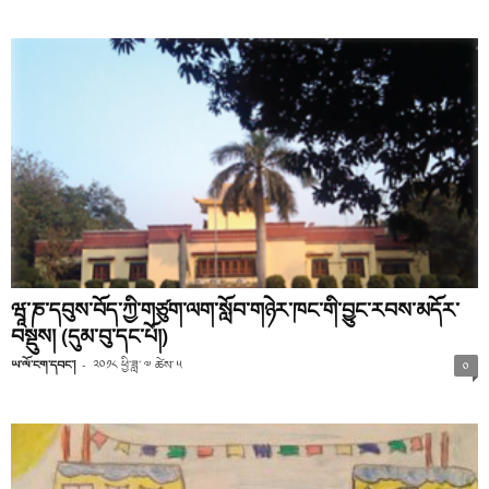
ཝཱ་ཎ་དབུས་བོད་ཀྱི་གཙུག་ལག་སློབ་གཉེར་ཁང་གི་བྱུང་རབས་མདོར་
བསྡུས། (དུམ་བུ་དང་པོ།)
ཡ་ལོ་ངག་དབང་།
-
༢༠༡༨ ཕྱི་ཟླ་ ༧ ཚེས་ ༥
༠