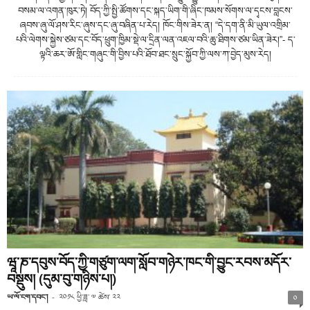
བསམ་ལ་འགན་ཁུར་ཏེ། བོད་ཀྱི་སྤྱི་ཚོགས་དང་སྐད་ཡིག་གི་ཞིང་ཁམས་སོགས་ལ་དྭངས་བླངས་
ཞབས་ཞུ་ལོ་ཤས་རིང་ཞུས་དང་ཞུ་བཞིན་པ་རེད། ཁོང་གིས་ཟེར་ན། “དེ་དག་ནི་མི་ཡུལ་འགྲིམ་
པའི་ལེགས་སྐྱེས་ཙམ་དང་བོད་ཕྲུག་ཁྱིམ་སྡེ་ལ་དྲིན་ལན་འཇལ་བའི་ཆུ་ཐིགས་ཙམ་ཡིན་ཟེར།”- ད་
ལྟའི་ཆར་ཨོ་གླིང་གཞུང་གི་བྱིས་པའི་ཐོབ་ཐང་སྲུང་སྐྱོབ་ཀྱི་ལས་ཀ་བྱེད་མུས་རེད།
ཝཱ་ཎ་དབུས་བོད་ཀྱི་གཙུག་ལག་སློབ་གཉེར་ཁང་གི་བྱུང་རབས་མདོར་
བསྡུས། (དུམ་བུ་གཉིས་པ།)
ཡ་ལོ་ངག་དབང་།
-
༢༠༡༨ ཕྱི་ཟླ་ ༧ ཚེས་ ༢༢
༠