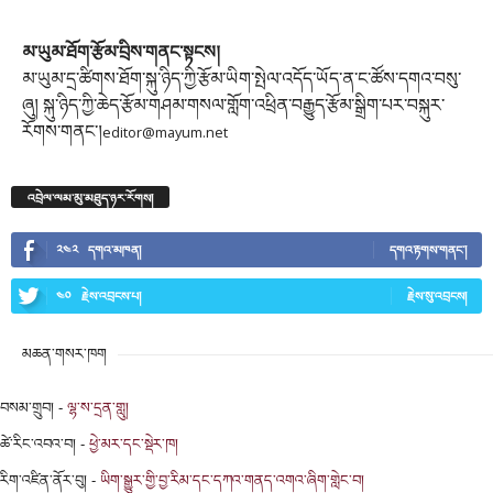
མ་ཡུམ་ཐོག་རྩོམ་བྲིས་གནང་སྟངས།
མ་ཡུམ་དྲ་ཚིགས་ཐོག་སྐུ་ཉིད་ཀྱི་རྩོམ་ཡིག་སྤེལ་འདོད་ཡོད་ན་ང་ཚོས་དགའ་བསུ་
ཞུ། སྐུ་ཉིད་ཀྱི་ཆེད་རྩོམ་གཤམ་གསལ་གློག་འཕྲིན་བརྒྱུད་རྩོམ་སྒྲིག་པར་བསྐུར་
རོགས་གནང་།
editor@mayum.net
འབྲེལ་ལམ་མུ་མཐུད་ཉར་རོགས།
༢༤༢
དགའ་མཁན།
དགའ་རྟགས་གནང་།
༤༠
རྗེས་འབྲངས་པ།
རྗེས་སུ་འབྲངས།
མཆན་གསར་ཁག
བསམ་གྲུབ།
-
ལྷ་ས་དྲན་གླུ།
ཚེ་རིང་འབའ་བ།
-
ཕྱེ་མར་དང་སྡེར་ཁ།
རིག་འཛིན་ནོར་བུ།
-
ཡིག་སྒྱུར་གྱི་བྱ་རིམ་དང་དཀའ་གནད་འགའ་ཞིག་གླེང་བ།