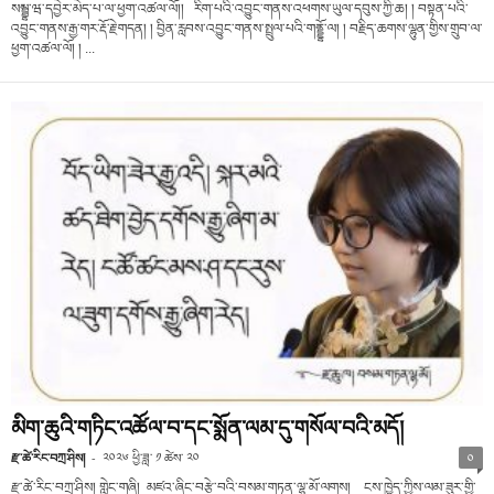
སམྦྷ་ཝ་དབྱེར་མེད་པ་ལ་ཕྱག་འཚལ་ལོ།། རིག་པའི་འབྱུང་གནས་འཕགས་ཡུལ་དབུས་ཀྱི་ཆ། ། བསྟན་པའི་
འབྱུང་གནས་རྒྱ་གར་རྡོ་རྗེ་གདན། ། བྱིན་རླབས་འབྱུང་གནས་སྤྲུལ་པའི་གནྡྷོ་ལ། ། བརྗིད་ཆགས་ལྷུན་གྱིས་གྲུབ་ལ་
ཕྱག་འཚལ་ལོ། ། ...
མིག་ཆུའི་གཏིང་འཚོལ་བ་དང་སྨོན་ལམ་དུ་གསོལ་བའི་མདོ།
རྫ་ཚེ་རིང་བཀྲ་ཤིས།
-
༢༠༢༦ ཕྱི་ཟླ་ ༡ ཚེས་ ༢༠
༠
རྫ་ཚེ་རིང་བཀྲ་ཤིས། གླེང་གཞི། མཛའ་ཞིང་བརྩེ་བའི་བསམ་གཏན་ལྷ་མོ་ལགས། ངས་ཁྱེད་ཀྱིས་ལམ་ཟུར་གྱི་