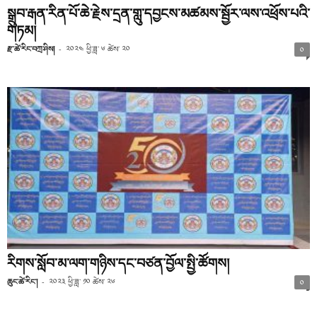
སྒྲུབ་རྒན་རིན་པོ་ཆེ་རྗེས་དྲན་གླུ་དབྱངས་མཚམས་སྦྱོར་ལས་འཕྲོས་པའི་
གཏམ།
རྫ་ཚེ་རིང་བཀྲ་ཤིས།
-
༢༠༢༤ ཕྱི་ཟླ་ ༦ ཚེས་ ༢༠
༠
རིགས་སློབ་མ་ལག་གཉིས་དང་བཙན་བྱོལ་སྤྱི་ཚོགས།
ཆུང་ཚེ་རིང་།
-
༢༠༢༣ ཕྱི་ཟླ་ ༡༠ ཚེས་ ༢༦
༠