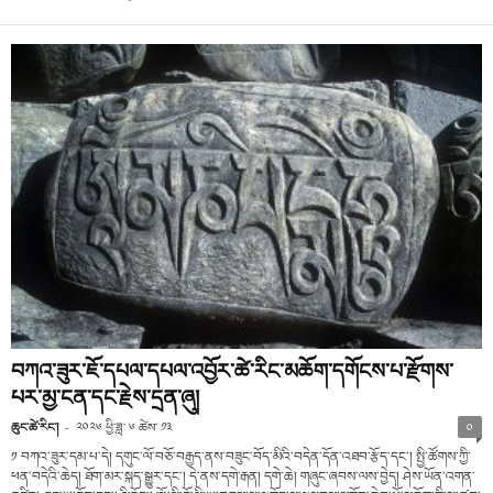
བཀའ་ཟུར་ཇོ་དཔལ་དཔལ་འབྱོར་ཚེ་རིང་མཆོག་དགོངས་པ་རྫོགས་
པར་མྱ་ངན་དང་རྗེས་དྲན་ཞུ།
ཆུང་ཚེ་རིང་།
-
༢༠༢༦ ཕྱི་ཟླ་ ༦ ཚེས་ ༡༣
༠
༡ བཀའ་ཟུར་དམ་པ་དེ། དགུང་ལོ་བཅོ་བརྒྱད་ནས་བཟུང་བོད་མིའི་བདེན་དོན་འཐབ་རྩོད་དང་། སྤྱི་ཚོགས་ཀྱི་
ཕན་བདེའི་ཆེད། ཐོག་མར་སྐད་སྒྱུར་དང་། དེ་ནས་དགེ་རྒན། དགེ་ཆེ། གཞུང་ཞབས་ལས་བྱེད། ཤེས་ཡོན་འགན་