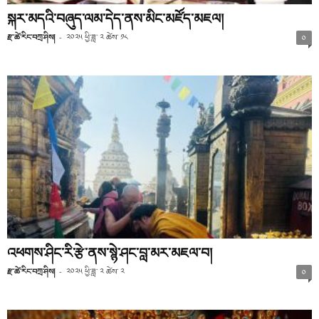
སྐར་མདའི་བཞུད་ལམ་དེད་ནས་མིང་མཛོད་མཇལ།
རྫ་ཚེ་རིང་བཀྲ་ཤིས།
-
༢༠༢༥ ཕྱི་ཟླ་ ༢ ཚེས་ ༡༨
༠
འཕགས་ཤིང་རི་རྩེ་ནས་སྙེ་ཤང་བླ་མར་མཇལ་བ།
རྫ་ཚེ་རིང་བཀྲ་ཤིས།
-
༢༠༢༥ ཕྱི་ཟླ་ ༢ ཚེས་ ༢
༠