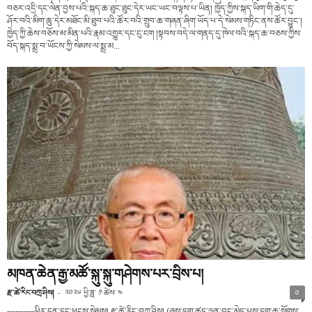
བཅར་འདྲི་དང་ལེན་བྱས་པའི་སྐད་ཆ་ཐུང་ཐུང་དེར་ཡང་ཡང་བལྟས་པ་ཡིན། ཁྱོད་ཀྱིས་སྐད་ཡིག་གི་ཆེད་དུ་
ཤོར་བའི་མིག་ཆུ་དེར་མཐོང་མི་ཐུབ་པའི་ཚོར་བའི་གྲུབ་ཆ་གཞན་ཞིག་ཡོད་པ་དེ་སེམས་གཏིང་ནས་ཚོར་བྱུང་།
ཁྱེད་ཀྱི་ཆེས་བཅོས་མ་མིན་པའི་རྣམ་འགྱུར་དང་ངུ་ངག །སྟབས་བདེ་ལ་གནད་དུ་ཁེལ་བའི་སྐད་ཆ་བཅས་ཀྱིས་
བོད་སྐད་སྨྲ་བ་ཡོངས་ཀྱི་སེམས་ལ་སྨྲ་མ...
མཁན་ཆེན་རྒྱ་མཚོ་སྐུ་སྐུ་གཤེགས་པར་བྲིས་པ།
རྫ་ཚེ་རིང་བཀྲ་ཤིས།
-
༢༠༢༦ ཕྱི་ཟླ་ ༡ ཚེས་ ༤
༠
----------ཕྱིར་དྲན་དང་ཕངས་སེམས། རྫ་ཚེ་རིང་བཀྲ་ཤིས། (ཞུས་དག་ཚད་ལྡན་བྱུང་མེད་པས་དག་ཆ་སོགས་