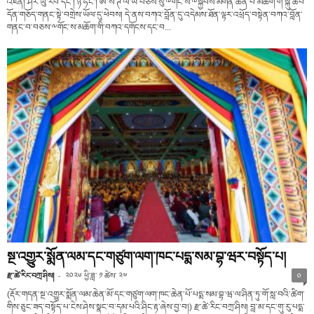
འཛིན། ཤར་ཡུ་རོབ་དང་། ཉི་ཧོང་། ཨོ་སི་ཊོ་ལི་ཡ་བཅས་སུ་༸གོང་ས་༸སྐྱབས་མགོན་ཆེན་པོ་མཆོག་གི་སྐུ་ཚབ་
དོན་གཅོད་གནང་སྟེ་བགྲེས་ཡོལ་དུ་ཕེབས། དེ་ནས་བཀའ་བློན་དུ་འདེམས་ཐོན་ལྟར་འཕྲོད་བསྟེན་བཀའ་བློན་
གནང་བ་བཅས་༸གོང་ས་མཆོག་གི་བཀའ་དགོངས་དང་བ...
སྔ་འགྱུར་སྨོན་ལམ་དང་གཙུག་ལག་ཁང་པདྨ་སམ་བྷ་ཝར་བསྟོད་པ།
རྫ་ཚེ་རིང་བཀྲ་ཤིས།
-
༢༠༢༦ ཕྱི་ཟླ་ ༡ ཚེས་ ༢༧
༠
(རྡོར་གདན་སྔ་འགྱུར་སྨོན་ལམ་ཆེན་མོ་དང་གཙུག་ལག་ཁང་ཆེན་པོ་པདྨ་སམ་བྷ་ཝ་ལ་ཤིན་ཏུ་གོ་སླ་བའི་ཚིག་
གིས་ཅུང་ཟད་བསྟོད་པ་ངེས་ཤེས་སྣང་བ་དམ་པའི་ཤིང་རྟ་ཞེས་བྱ་བ།) རྫ་ཚེ་རིང་བཀྲ་ཤིས། བླ་མ་དང་གུ་རུ་པདྨ་