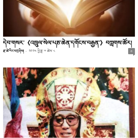
དེབ་གསར་《འཁྲུལ་སེལ་པཎ་ཆེན་དགོངས་བརྒྱན་》བཀླགས་ཚོར།
རྫ་ཚེ་རིང་བཀྲ་ཤིས།
-
༢༠༢༤ ཕྱི་ཟླ་ ༧ ཚེས་ ༨
༠