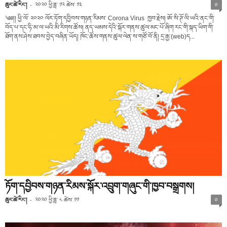
ཆུང་ཚེ་རིང་།
-
༢༠༢༠ ཕྱི་ཟླ་ ༡༢ ཚེས་ ༡༣
༠
༄༅།། ཕྱི་ལོ་ ༢༠༢༠ ལོར་ཏོག་དབྱིབས་གཉན་རིམས་ Corona Virus ཁྱབ་རྗེས། ཨོ་སི་ཊོ་ལི་ཡའི་ནང་གི་
བོད་པ་དང་ཧི་མ་ལ་ཡའི་མི་རིགས་ཚོས། ནད་ཡམས་དེའི་སྐོར་གནས་ཚུལ་མང་པོ་ཞིག་རང་གི་སྐད་ཡིག་གི་
ཐོག་ནས་ཤེས་ཐབས་བྱེད་བཞིན་ཡོད། ཁོང་ཚོས་གནས་ཚུལ་ལེན་ས་གཙོ་བོ་ནི། དྲ་རྒྱ་(web)ད...
ཏོག་དབྱིབས་གཉན་རིམས་སྐོར་འབྲུག་གཞུང་གི་ཁྱབ་བསྒྲགས།
ཆུང་ཚེ་རིང་།
-
༢༠༢༠ ཕྱི་ཟླ་ ༨ ཚེས་ ༡༡
༠