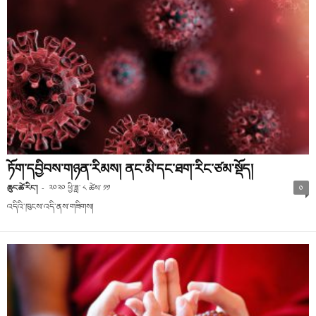
ཏོག་དབྱིབས་གཉན་རིམས། ནང་མི་དང་ཐག་རིང་ཙམ་སྡོད།
ཆུང་ཚེ་རིང་།
-
༢༠༢༠ ཕྱི་ཟླ་ ༨ ཚེས་ ༡༡
༠
འདིའི་ཁུངས་འདི་ནས་གཟིགས།