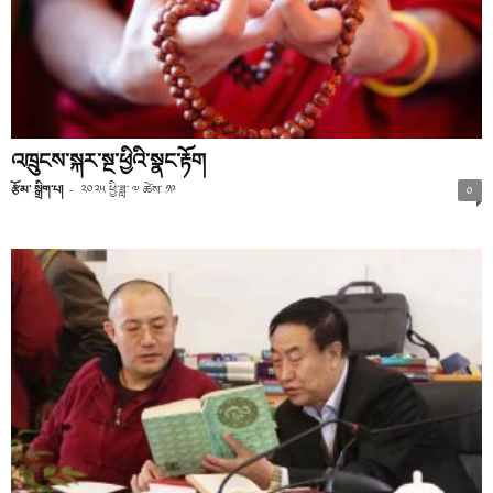
འཁྲུངས་སྐར་སྔ་ཕྱིའི་སྣང་རྟོག
རྩོམ་ སྒྲིག་པ།
-
༢༠༢༥ ཕྱི་ཟླ་ ༧ ཚེས་ ༡༩
༠