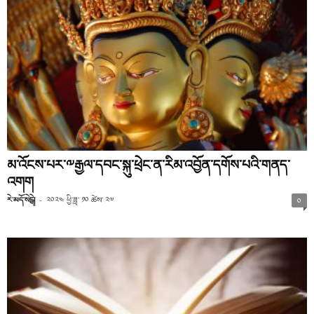
མ་འོངས་པར་༸རྒྱལ་དབང་སྐུ་ཕྲེང་ན་རིམ་འབྱོན་དགོས་པའི་གནད་
འགག
རེ་མདོ་སེངྒེ།
-
༢༠༢༤ ཕྱི་ཟླ་ ༡༠ ཚེས་ ༢༧
༠