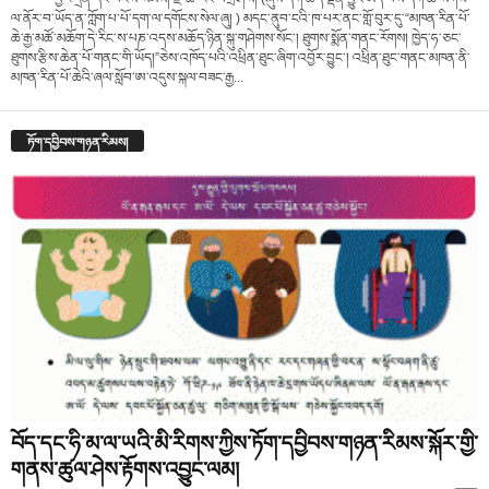
ལ་ནོར་བ་ཡོད་ན་ཀློག་པ་པོ་དག་ལ་དགོངས་སེལ་ཞུ། ) མདང་ནུབ་ངའི་ཁ་པར་ནང་གློ་བུར་དུ་“མཁན་རིན་པོ་
ཆེ་རྒྱ་མཚོ་མཆོག་དེ་རིང་ས་པཎ་འདས་མཆོད་ཉིན་སྐུ་གཤེགས་སོང་། ཐུགས་སྨོན་གནང་རོགས། ཁྱེད་ཧ་ཅང་
ཐུགས་རྩིས་ཆེན་པོ་གནང་གི་ཡོད།”ཅེས་འཁོད་པའི་འཕྲིན་ཐུང་ཞིག་འབྱོར་བྱུང་། འཕྲིན་ཐུང་གནང་མཁན་ནི་
མཁན་རིན་པོ་ཆེའི་ཞལ་སློབ་ཨ་འདུས་སྐལ་བཟང་རྒྱ...
ཏོག་དབྱིབས་གཉན་རིམས།
བོད་དང་ཧི་མ་ལ་ཡའི་མི་རིགས་ཀྱིས་ཏོག་དབྱིབས་གཉན་རིམས་སྐོར་གྱི་
གནས་ཚུལ་ཤེས་རྟོགས་འབྱུང་ལམ།