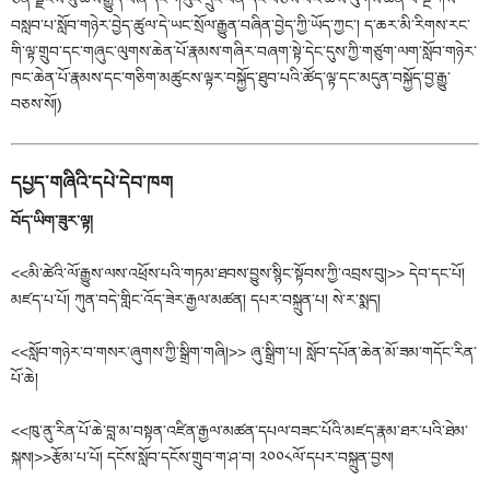
བསླབ་པ་སློབ་གཉེར་བྱེད་ཚུལ་དེ་ཡང་སྲོལ་རྒྱུན་བཞིན་བྱེད་ཀྱི་ཡོད་ཀྱང༌། ད་ཆར་མི་རིགས་རང་
གི་ལྟ་གྲུབ་དང་གཞུང་ལུགས་ཆེན་པོ་རྣམས་གཞིར་བཞག་སྟེ་དེང་དུས་ཀྱི་གཙུག་ལག་སློབ་གཉེར་
ཁང་ཆེན་པོ་རྣམས་དང་གཅིག་མཚུངས་ལྟར་བསྐྱོད་ཐུབ་པའི་ཚོད་ལྟ་དང་མདུན་བསྐྱོད་བྱ་རྒྱུ་
བཅས་སོ།)
དཔྱད་གཞིའི་དཔེ་དེབ་ཁག
བོད་ཡིག་ཟུར་ལྟ།
<<མི་ཚེའི་ལོ་རྒྱུས་ལས་འཕྲོས་པའི་གཏམ་ཐབས་བྱུས་སྙིང་སྟོབས་ཀྱི་འབྲས་བུ།>> དེབ་དང་པོ།
མཛད་པ་པོ། ཀུན་བདེ་གླིང་འོད་ཟེར་རྒྱལ་མཚན། དཔར་བསྐྲུན་པ། སེ་ར་སྨད།
<<སློབ་གཉེར་བ་གསར་ཞུགས་ཀྱི་སྒྲིག་གཞི།>> ཞུ་སྒྲིག་པ། སློབ་དཔོན་ཆེན་མོ་ཟམ་གདོང་རིན་
པོ་ཆེ།
<<ཁུ་ནུ་རིན་པོ་ཆེ་བླ་མ་བསྟན་འཛིན་རྒྱལ་མཚན་དཔལ་བཟང་པོའི་མཛད་རྣམ་ཐར་པའི་ཐེམ་
སྐས།>>རྩོམ་པ་པོ། དངོས་སློབ་དངོས་གྲུབ་ག་ཤ་བ། ༢༠༠༨ལོ་དཔར་བསྐྲུན་བྱས།