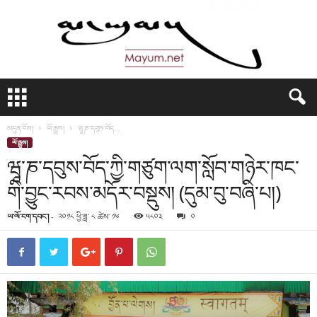
མ
་
ཡུ
མདུན་ངོས།
ལོ་རྒྱུས།
ཝཱ་ཎ་དབུས་བོད...
མ
ལོ་རྒྱུས།
།
ཝཱ་ཎ་དབུས་བོད་ཀྱི་གཙུག་ལག་སློབ་གཉེར་ཁང་
གི་བྱུང་རབས་མདོར་བསྡུས། (དུམ་བུ་བཞི་པ།)
ཡ་ལོ་ངག་དབང་།
-
༢༠༡༨ ཕྱི་ཟླ་ ༨ ཚེས་ ༡༦
༥༨༠༣
༠