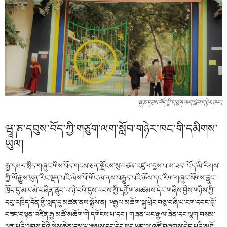
ཝཱ་ཎ་དབུས་བོད་ཀྱི་གཙུག་ལག་སློབ་གཉེར་ཁང་།
ཝཱ་ཎ་དབུས་བོད་ཀྱི་གཙུག་ལག་སློབ་གཉེར་ཁང་གི་དམིགས་
ཡུལ།
རྒྱ་དམར་སྲིད་གཞུང་གིས་བོད་གངས་ཅན་ལྗོངས་སུ་བཙན་འཛུལ་བྱས་པ་མ་ཟད། བོད་མི་རིགས་
ཀྱི་ལོ་རྒྱུས་ཡུན་རིང་ལྡན་པའི་མེས་པོ་གོང་མ་ནས་བརྒྱུད་པའི་ཆོས་དང་རིག་གཞུང་སོགས་རླུང་
ཁྲོད་དུ་མར་མེ་བཞིན་ནུབ་ལ་ཉེ་བའི་དུས་རབས་ཀྱི་དཀྱོག་མཚམས་དེར་གཞིས་བྱེས་གཉིས་ཀྱི་
དབུ་འཁྲིད་དོན་གྱི་སླད་དུ་མཚན་ནས་སྨྲོས་ན། ༧རྒྱལ་མཆོག་སྐུ་ཕྲེང་བཅུ་བཞི་པ་ངག་དབང་བློ་
བཟང་བསྟན་འཛིན་རྒྱ་མཚོ་མཆོག་གི་དགོངས་པ་དང་། གཞན་ཡང་རྒྱལ་ཞེན་དང་ལྷག་བསམ་
ལྡན་པའི་སྐབས་དེའི་སྐྱེས་ཆེན་དམ་པ་རྣམས་དང་དེང་སང་ཡང་སྐུ་འཚོ་བཞུགས་བྱེད་པའི་མཐོ་