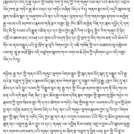
(སྐབས་དེར་བོད་དུ་རྒྱ་དམར་གྱི་བཙན་འོག་ཏུ་བོད་ཀྱི་རིག་གཞུང་ངམ་ནང་པའི་ཆོས་དང་འབྲེལ་
ཡོད་ཁག་རྩ་གཏོར་རྒྱ་ཆེར་བཏང་དང་གཏོང་བཞིན་ཡོད་པ་རེད། གནས་སྟངས་དེ་འདྲའི་སྐབས་སུ་
སྦག་ས་ཆོས་སྒར་དུ་བཞུགས་པའི་ནང་པའི་གཞུང་ལུགས་དང་རིག་གནས་སུམ་རྟགས་ལ་མཁྱེན་
རྒྱ་ཡངས་པའི་མཁས་པ་རྣམས་གཞི་རྩར་བཟུང་སྟེ། ཁོང་ཚོའི་མཁྱེན་ཡོན་དང་རྣམ་དཔྱོད་དེ་དག་
བོད་མི་ཕྱི་རབས་པའི་རྒྱུན་འཛིན་དང་དར་སྤེལ་བྱེད་རྒྱུའི་རིག་པ་རྙེད། སྤྱིར་རིག་གཞུང་དེ་ཉིད་
འགྲོ་བ་ཐམས་ཅད་ལ་ཕན་པར་ནུས་པའི་བདག་ཉིད་དང་བྱེ་བྲག་ཏུ་བོད་གངས་ཅན་པའི་མེས་པོ་
གོང་མ་ནས་བརྒྱུད་པའི་བླ་སྲོག་ལྟ་བུའི་ལེགས་བྱང་དེ་འཆི་གསོན་གྱི་བར་མཚམས་སུ་བསླེབས་
པས་ན། ཝཱ་ཎ་མཐོ་སློབ་འདི་བཙུགས་སྐབས་གལ་འགངས་ཆེ་ཤོས་ཀྱི་དམིགས་ཡུལ་འདི་བཟུང་
ཡོད་པ་རེད།)
གཉིས། རྒྱ་གར་གྱི་གནའ་བོའི་གཞུང་ལུགས་ལེགས་སྦྱར་གྱི་སྐད་ནས་བོད་སྐད་དུ་བསྒྱུར་བའི་རྒྱ་
དཔེ་རྩ་བརླག་ཏུ་ཕྱིན་པ་རྣམས་བོད་སྐད་ནས་ལེགས་སྦྱར་དུ་བསྐྱར་གསོ་བྱ་རྒྱུ། (སྔར་བོད་དུ་ནང་
ཆོས་དར་བའི་བྱུང་རབས་ཀྱི་ལོ་རྒྱུས་ལྟར་ན། རྒྱ་གར་གྱི་ལོ་པཎ་མཁས་གྲུབ་དག་ནི་བོད་གངས་
ཅན་པའི་དགེ་རྒན་ཡིན་ཞིང་། སྔར་ཆོས་རྒྱལ་མེས་དབོན་རྣམ་གསུམ་གྱི་སྐབས་སུ་སློབ་གཉེར་བ་
རྣམས་ཀྱི་ལུས་སེམས་ཟུང་གི་དཀའ་ཚེགས་ལ་གདོང་ལེན་གྱིས་རྒྱ་གར་འཕགས་པའི་ཡུལ་གྱི་ཤེས་
བྱ་ནང་འདྲེན་མཛད་དུ་ཕེབས་ཡོད་པ་རེད། ནང་པའི་གཞུང་ལུགས་རྣམས་ཀྱང་པཱ་ལི་དང་ལེགས་
སྦྱར་གྱི་སྐད་ཡིག་ཏུ་འཁོད་ཡོད་ཀྱང་རྒྱ་གར་ནང་ལ་དུས་རབས་མང་པོའི་གོང་དུ་ཆོས་ལུགས་ཕན་
ཚུན་ནང་འཁྲུག་རྒྱ་ཆེར་བྱུང་བ་དང་། གཞན་ཡང་དབྱིན་ཇིས་བཙན་འཛུལ་བྱས་པའི་སྐབས་སུ་རྒྱ་
གར་མཁས་པས་མཛད་པའི་གཞུང་ལུགས་དུ་མ་ཞིག་རྩ་བརླག་ཏུ་ཕྱིན་པས། སྔར་གྱི་ལོ་ཙཱ་བ་