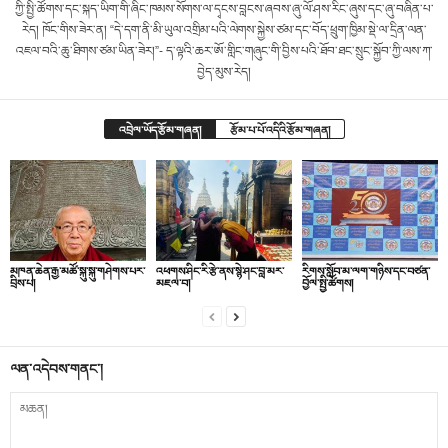
ཀྱི་སྤྱི་ཚོགས་དང་སྐད་ཡིག་གི་ཞིང་ཁམས་སོགས་ལ་དྭངས་བླངས་ཞབས་ཞུ་ལོ་ཤས་རིང་ཞུས་དང་ཞུ་བཞིན་པ་
རེད། ཁོང་གིས་ཟེར་ན། “དེ་དག་ནི་མི་ཡུལ་འགྲིམ་པའི་ལེགས་སྐྱེས་ཙམ་དང་བོད་ཕྲུག་ཁྱིམ་སྡེ་ལ་དྲིན་ལན་
འཇལ་བའི་ཆུ་ཐིགས་ཙམ་ཡིན་ཟེར།”- ད་ལྟའི་ཆར་ཨོ་གླིང་གཞུང་གི་བྱིས་པའི་ཐོབ་ཐང་སྲུང་སྐྱོབ་ཀྱི་ལས་ཀ་
བྱེད་མུས་རེད།
འབྲེལ་ཡོད་རྩོམ་གཞན།
རྩོམ་པ་པོ་འདིའི་རྩོམ་གཞན།
མཁན་ཆེན་རྒྱ་མཚོ་སྐུ་སྐུ་གཤེགས་པར་
འཕགས་ཤིང་རི་རྩེ་ནས་སྙེ་ཤང་བླ་མར་
རིགས་སློབ་མ་ལག་གཉིས་དང་བཙན་
བྲིས་པ།
མཇལ་བ།
བྱོལ་སྤྱི་ཚོགས།
ལན་འདེབས་གནང་།