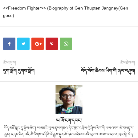
<<Freedom Fighter>> (Biography of Gen Thupten Jangney(Gen
gose)
རྩོམ་སྔ་མ།
རྩོམ་རྗེས་མ།
དུག་སློག དུགས་སློག
བོད་སོག་ཆིངས་ཡིག་གི་ཞལ་བཤུས།
ཡ་ལོ་ངག་དབང་།
བོད་མཐོ་སྒང་དུ་སྐྱེས་ཞིང་། ས་མཐའི་ཡུལ་ནས་གནའ་དེང་ཟུང་འབྲེལ་གྱི་ཤེས་རིག་གི་ཡལ་འདབ་མི་དམན་པ་
རྒྱས། འདས་ཟིན་པའི་མི་རིགས་འདིའི་ལོ་རྒྱུས་སྐྱུར་མོ་དང་མ་འོངས་པའི་ཕུགས་བསམ་ལ་འགན་ཁུར་ཏེ། བོད་