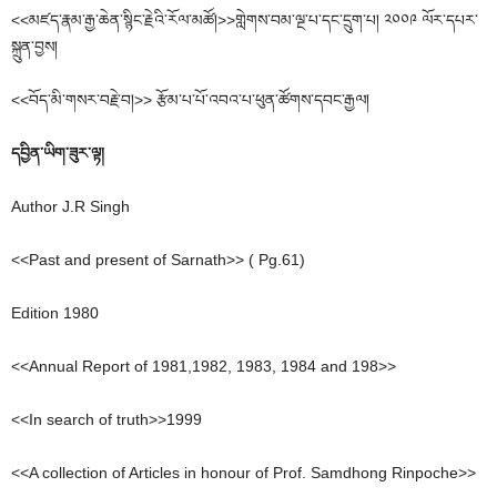
<<མཛད་རྣམ་རྒྱ་ཆེན་སྙིང་རྗེའི་རོལ་མཚོ།>>གླེགས་བམ་ལྔ་པ་དང་དྲུག་པ། ༢༠༠༩ ལོར་དཔར་
སྐྲུན་བྱས།
<<བོད་མི་གསར་བརྗེ་བ།>> རྩོམ་པ་པོ་འབའ་པ་ཕུན་ཚོགས་དབང་རྒྱལ།
དབྱིན་ཡིག་ཟུར་ལྟ།
Author J.R Singh
<<Past and present of Sarnath>> ( Pg.61)
Edition 1980
<<Annual Report of 1981,1982, 1983, 1984 and 198>>
<<In search of truth>>1999
<<A collection of Articles in honour of Prof. Samdhong Rinpoche>>