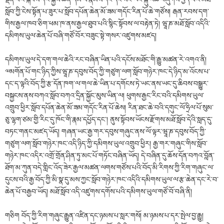
སློབ་ཀྱི་ངེས་སྟོན་པ་ཟུར་པ་སློབ་དཔོན་ཆེན་མོ་ཟམ་གདོང་རིན་པོ་ཆེ་གཙོས། རྒན་རབས་དག་
གིས་རྒྱལ་ཁབ་ཅིག་ཕམ་ཁ་ནས་རྒྱལ་ཐུབ་པའི་སྙིང་སྟོབས་ལ་བརྟེན་ཏེ། ཝཱ་ཎ་མཐོ་སློབ་འདིའི་
དམིགས་ཡུལ་ཆེན་པོ་བཞི་གཙོ་བོར་བཟུང་སྟེ་གསར་འཛུགས་མཛད།
དམིགས་ཡུལ་དེ་དག་གལ་ཆེའི་རང་བཞིན་ཡིན་པའི་དངོས་མཐོང་གི་རྒྱུ་མཚན་རེ་འགའ་ནི།
༧མགོན་པོ་གང་ཉིད་ཀྱིས་ཝཱ་ཎ་དབུས་བོད་ཀྱི་གཙུག་ལག་སློབ་གཉེར་ཁང་དེ་ཉིད་མ་འོངས་པ་
དང་ད་ལྟའི་བོད་ཀྱི་རྩ་དོན་ཁག་ལ་གལ་ཆེ་ཡིན་པ་དགོངས་ཏེ་ཡང་ནས་ཡང་དུ་ཆིབས་བསྒྱུར་
བསྐྱངས་ནས་བཀའ་སློབ་བཀའ་དྲིན་སྐྱོང་མུས་ཡིན་ལ། ཕུགས་རྒྱང་རིང་བའི་དམིགས་ཡུལ་
འགྲུབ་ཕྱིར་སློབ་དཔོན་ཆེན་མོ་ཟམ་གདོང་རིན་པོ་ཆེས། རིན་ཐང་ཆེ་བའི་དགུང་ལོ་ཧྲིལ་པོ་སུམ་
ཅུ་ལྷག་ཙམ་གྱི་རིང་དུ་ཁོང་གི་རྣམ་དཔྱོད་དང་། ནུས་སྟོབས་ཡོངས་རྫོགས་མཐོ་སློབ་དེའི་སླད་དུ་
བཏང་གནང་མཛད་ཡོད། གཞན་ཡང་རྒྱ་གར་དབུས་གཞུང་ནས་ལོ་ལྟར་ཝཱ་ཎ་དབུས་བོད་ཀྱི་
གཙུག་ལག་སློབ་གཉེར་ཁང་འདི་ཉིད་ཀྱི་དམིགས་ཡུལ་འགྲུབ་ཕྱིར། རྒྱ་གར་གཞུང་གིས་སློབ་
གཉེར་ཁང་འདིར་འགྲོ་གྲོན་ཤིན་ཏུ་མང་པོ་གཏོང་བཞིན་ཡོད། དེ་བཞིན་དུ་ཆོས་དོན་བཀའ་བློན་
ཐོག་མ་ཀུན་བདེ་གླིང་འོད་ཟེར་རྒྱལ་མཚན་ལགས་གཙོས་པའི་བོད་མི་རིགས་ཀྱི་རིག་གཞུང་ལ་
དུངས་བའི་རྒྱ་བོད་ཀྱི་མི་སྣ་དུ་མས་ཀྱང་སློབ་གཉེར་ཁང་འདིའི་དམིགས་ཡུལ་ལ་རྩ་ཆེན་དང་རེ་བ་
ཆེན་པོ་བརྒྱབ་ཡོད། མཐོ་སློབ་འདི་འཛུགས་དགོས་པའི་དམིགས་ཡུལ་གཙོ་བོ་བཞི་ནི།
གཅིག བོད་ཀྱི་རིག་གཞུང་རྒྱུན་འཛིན་དང་ཉམས་པ་སླར་གསོ། མ་ཉམས་པ་དར་སྤེལ་བྱ་རྒྱུ།