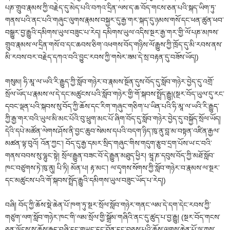
པཎ་གྲུབ་རྣམས་ཀྱི་བརྗེད་དུ་མེད་པའི་བཀའ་དྲིན་ལས་ད་ཆ་བོད་གངས་ཅན་པའི་སྐད་ཡིག་ཏུ་
གནས་པའི་ནང་པའི་གཞུང་ལུགས་རྣམས་བསྐྱར་དུ་རྒྱ་གར་སྐད་དུ་ཉམས་གསོ་དང་ཕན་ཚུན་ཕབ་
བསྒྱུར་བྱ་རྒྱུའི་དམིགས་ཡུལ་བཟུང་པ་རེད། དམིགས་ཡུལ་འདིས་སྔར་རྒྱ་གར་གྱི་ལོ་པཎ་མཁས་
གྲུབ་རྣམས་ལ་དྲིན་གསོ་བ་དང་ཆབས་ཅིག་འཕགས་བོད་གཉིས་ལོ་རྒྱུས་ཀྱི་ཁྲོད་དུ་མི་རབས་ནས་
མི་རབས་བར་བརྗེད་དཀའ་བའི་བྱུང་རབས་ཀྱི་གསེར་ཟམ་དེ་སྲ་བརྟན་དུ་བཟོས་ཡོད།)
གསུམ། ཧི་མཱ་ལ་ཡའི་རི་རྒྱུད་ཀྱི་སློབ་གཉེར་བ་རྣམས་སྔོན་དུས་བོད་དུ་སློབ་གཉེར་བྱེད་དུ་འགྲོ་
སྲོལ་ཡོད་པ་རྣམས་ལ་དེ་དང་མཚུངས་པའི་སློབ་གཉེར་གྱི་གོ་སྐབས་སྤྲོད་རྒྱུ།(སྔར་བོད་ཡུལ་དུ་རང་
དབང་ལྡན་པའི་སྐབས་སུ་བོད་ཀྱི་ཆོས་དང་རིག་གཞུང་གཅིག་པ་ཡིན་པའི་ཧི་མཱ་ལ་ཡའི་རི་རྒྱུད་
ཀྱི་རྒྱ་གར་བའི་ཡུལ་མི་མང་པོའི་བུ་ཕྲུག་མང་པོ་ཞིག་བོད་དུ་སློབ་གཉེར་བྱེད་དུ་བསྐྱོད་སྲོལ་ཡོད།
དེའི་དཔེ་མཚོན་ལེགས་ཤོས་ནི་བྱང་ཆུབ་སེམས་དཔའི་བདག་ཉིད་ཁུ་ནུ་བླ་མ་བསྟན་འཛིན་རྒྱལ་
མཚན་ལྟ་བུའོ། འོན་ཀྱང་། བོད་དུ་རྒྱ་དམར་སྲིད་གཞུང་གིས་གདུག་རྩུབ་དྲག་པོས་ཡ་ང་བའི་
གནས་བབས་སུ་ལྷུང་སྟེ། སྲོལ་རྒྱུན་བཟང་བོ་དེ་རྒྱུན་མཐུད་ཕྱིར། ཝཱ་ཎ་དབུས་བོད་ཀྱི་མཐོ་སློབ་
ཁང་བཙུགས་ཏེ་ཁུ་ནུ། པི་ཏི། མོན་པ། རྟ་མང་། ལ་དྭགས་སོགས་ཀྱི་སློབ་གཉེར་བ་རྣམས་ལ་སྔར་
དང་མཚུངས་པའི་གོ་སྐབས་སྤྲོད་རྒྱུའི་དམིགས་ཡུལ་བཟུང་ཡོད་པ་རེད།)
བཞི། བོད་ཀྱི་ཆོས་སྡེ་ཆེན་པོ་ཁག་ཏུ་སྔར་སྲོལ་སློབ་གཉེར་གནང་ལམ་དེ་དག་དེང་རབས་ཀྱི་
གཙུག་ལག་སློབ་གཉེར་ཁང་གི་ལམ་སྲོལ་གྱི་སྒྲོམ་གཞིའི་ནང་དུ་ཚུད་པ་བྱ་རྒྱུ། (སྔར་བོད་གངས་
ཅན་ལྗོངས་སུ་ཆོས་རྒྱུད་བཞི་དང་གཡུང་དྲུང་བོན་དང་བཅས་པའི་ཆོས་ལུགས་ཆེན་པོ་ལྔ་ཀས་