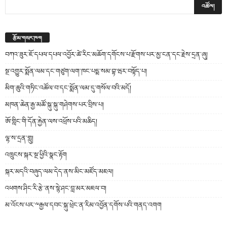
རྩོམ་གསར་ཁག
བཀའ་ཟུར་ཇོ་དཔལ་དཔལ་འབྱོར་ཚེ་རིང་མཆོག་དགོངས་པ་རྫོགས་པར་མྱ་ངན་དང་རྗེས་དྲན་ཞུ།
སྔ་འགྱུར་སྨོན་ལམ་དང་གཙུག་ལག་ཁང་པདྨ་སམ་བྷ་ཝར་བསྟོད་པ།
མིག་ཆུའི་གཏིང་འཚོལ་བ་དང་སྨོན་ལམ་དུ་གསོལ་བའི་མདོ།
མཁན་ཆེན་རྒྱ་མཚོ་སྐུ་སྐུ་གཤེགས་པར་བྲིས་པ།
ཨོ་གླིང་གི་དོན་རྐྱེན་ལས་འཕྲོས་པའི་མཆིད།
ལྷ་ས་དྲན་གླུ།
འཁྲུངས་སྐར་སྔ་ཕྱིའི་སྣང་རྟོག
སྐར་མདའི་བཞུད་ལམ་དེད་ནས་མིང་མཛོད་མཇལ།
འཕགས་ཤིང་རི་རྩེ་ནས་སྙེ་ཤང་བླ་མར་མཇལ་བ།
མ་འོངས་པར་༸རྒྱལ་དབང་སྐུ་ཕྲེང་ན་རིམ་འབྱོན་དགོས་པའི་གནད་འགག