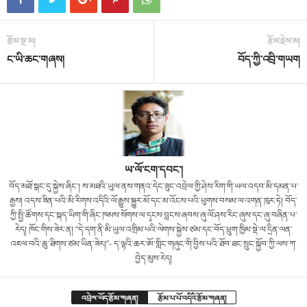
རྩོམ་སྔ་མ།
རྩོམ་རྗེས་མ།
ང་ཡི་ཆང་གཞས།
བོད་ཀྱི་འབྲི་གཡག
ཡ་ལོ་ངག་དབང་།
བོད་མཐོ་སྒང་དུ་སྐྱེས་ཞིང་། ས་མཐའི་ཡུལ་ནས་གནའ་དེང་ཟུང་འབྲེལ་གྱི་ཤེས་རིག་གི་ཡལ་འདབ་མི་དམན་པ་
རྒྱས། འདས་ཟིན་པའི་མི་རིགས་འདིའི་ལོ་རྒྱུས་སྐྱུར་མོ་དང་མ་འོངས་པའི་ཕུགས་བསམ་ལ་འགན་ཁུར་ཏེ། བོད་
ཀྱི་སྤྱི་ཚོགས་དང་སྐད་ཡིག་གི་ཞིང་ཁམས་སོགས་ལ་དྭངས་བླངས་ཞབས་ཞུ་ལོ་ཤས་རིང་ཞུས་དང་ཞུ་བཞིན་པ་
རེད། ཁོང་གིས་ཟེར་ན། “དེ་དག་ནི་མི་ཡུལ་འགྲིམ་པའི་ལེགས་སྐྱེས་ཙམ་དང་བོད་ཕྲུག་ཁྱིམ་སྡེ་ལ་དྲིན་ལན་
འཇལ་བའི་ཆུ་ཐིགས་ཙམ་ཡིན་ཟེར།”- ད་ལྟའི་ཆར་ཨོ་གླིང་གཞུང་གི་བྱིས་པའི་ཐོབ་ཐང་སྲུང་སྐྱོབ་ཀྱི་ལས་ཀ་
བྱེད་མུས་རེད།
འབྲེལ་ཡོད་རྩོམ་གཞན།
རྩོམ་པ་པོ་འདིའི་རྩོམ་གཞན།