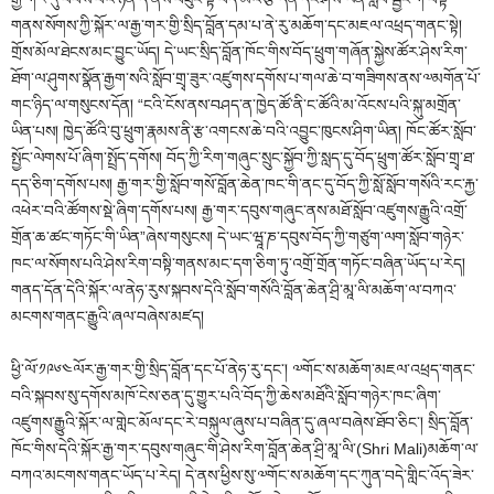
གནས་སོགས་ཀྱི་སྐོར་ལ་རྒྱ་གར་གྱི་སྲིད་བློན་དམ་པ་ནེ་རུ་མཆོག་དང་མཇལ་འཕྲད་གནང་སྟེ།
གྲོས་མོལ་ཐེངས་མང་བྱུང་ཡོད། དེ་ཡང་སྲིད་བློན་ཁོང་གིས་བོད་ཕྲུག་གཞོན་སྐྱེས་ཚོར་ཤེས་རིག་
ཐོག་ལ་ཤུགས་སྣོན་རྒྱག་སའི་སློབ་གྲྭ་ཟུར་འཛུགས་དགོས་པ་གལ་ཆེ་བ་གཟིགས་ནས་༧མགོན་པོ་
གང་ཉིད་ལ་གསུངས་དོན། “ངའི་ངོས་ནས་བཤད་ན་ཁྱེད་ཚོ་ནི་ང་ཚོའི་མ་འོངས་པའི་སྐུ་མགྲོན་
ཡིན་པས། ཁྱེད་ཚོའི་བུ་ཕྲུག་རྣམས་ནི་རྩ་འགངས་ཆེ་བའི་འབྱུང་ཁུངས་ཤིག་ཡིན། ཁོང་ཚོར་སློབ་
སྤྱོང་ལེགས་པོ་ཞིག་སྤྲོད་དགོས། བོད་ཀྱི་རིག་གཞུང་སྲུང་སྐྱོབ་ཀྱི་སླད་དུ་བོད་ཕྲུག་ཚོར་སློབ་གྲྭ་ཐ་
དད་ཅིག་དགོས་པས། རྒྱ་གར་གྱི་སློབ་གསོ་བློན་ཆེན་ཁང་གི་ནང་དུ་བོད་ཀྱི་སློ་སློབ་གསོའི་རང་རྐྱ་
འཕེར་བའི་ཚོགས་སྡེ་ཞིག་དགོས་པས། རྒྱ་གར་དབུས་གཞུང་ནས་མཐོ་སློབ་འཛུགས་རྒྱུའི་འགྲོ་
གྲོན་ཆ་ཚང་གཏོང་གི་ཡིན”ཞེས་གསུངས། དེ་ཡང་ཝཱ་ཎ་དབུས་བོད་ཀྱི་གཙུག་ལག་སློབ་གཉེར་
ཁང་ལ་སོགས་པའི་ཤེས་རིག་བསྟི་གནས་མང་དག་ཅིག་ཏུ་འགྲོ་གྲོན་གཏོང་བཞིན་ཡོད་པ་རེད།
གནད་དོན་དེའི་སྐོར་ལ་ནེཧ་རུས་སྐབས་དེའི་སློབ་གསོའི་བློན་ཆེན་ཤྲི་མཱ་ལི་མཆོག་ལ་བཀའ་
མངགས་གནང་རྒྱུའི་ཞལ་བཞེས་མཛད།
ཕྱི་ལོ་༡༩༦༤ལོར་རྒྱ་གར་གྱི་སྲིད་བློན་དང་པོ་ནེཧ་རུ་དང་། ༧གོང་ས་མཆོག་མཇལ་འཕྲད་གནང་
བའི་སྐབས་སུ་དགོས་མཁོ་ངེས་ཅན་དུ་གྱུར་པའི་བོད་ཀྱི་ཆེས་མཐོའི་སློབ་གཉེར་ཁང་ཞིག་
འཛུགས་རྒྱུའི་སྐོར་ལ་གླེང་མོལ་དང་རེ་བསྐུལ་ཞུས་པ་བཞིན་དུ་ཞལ་བཞེས་ཐོབ་ཅིང་། སྲིད་བློན་
ཁོང་གིས་དེའི་སྐོར་རྒྱ་གར་དབུས་གཞུང་གི་ཤེས་རིག་བློན་ཆེན་ཤྲི་མཱ་ལི་(Shri Mali)མཆོག་ལ་
བཀའ་མངགས་གནང་ཡོད་པ་རེད། དེ་ནས་ཕྱིས་སུ་༧གོང་ས་མཆོག་དང་ཀུན་བདེ་གླིང་འོད་ཟེར་