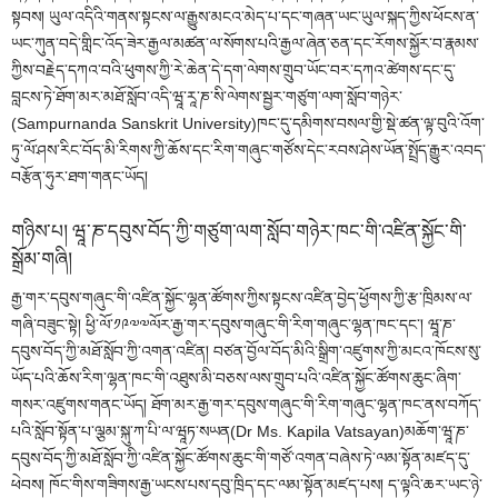
སྟབས། ཡུལ་འདིའི་གནས་སྟངས་ལ་རྒྱུས་མངའ་མེད་པ་དང་གཞན་ཡང་ཡུལ་སྐད་ཀྱིས་ཕོངས་ན་
ཡང་ཀུན་བདེ་གླིང་འོད་ཟེར་རྒྱལ་མཚན་ལ་སོགས་པའི་རྒྱལ་ཞེན་ཅན་དང་རོགས་སྐྱོར་བ་རྣམས་
ཀྱིས་བརྗེད་དཀའ་བའི་ཕུགས་ཀྱི་རེ་ཆེན་དེ་དག་ལེགས་གྲུབ་ཡོང་བར་དཀའ་ཚེགས་དང་དུ་
བླངས་ཏེ་ཐོག་མར་མཐོ་སློབ་འདི་ཝཱ་རཱ་ཎ་སི་ལེགས་སྦྱར་གཙུག་ལག་སློབ་གཉེར་
(Sampurnanda Sanskrit University)ཁང་དུ་དམིགས་བསལ་གྱི་སྡེ་ཚན་ལྟ་བུའི་འོག་
ཏུ་ལོ་ཤས་རིང་བོད་མི་རིགས་ཀྱི་ཆོས་དང་རིག་གཞུང་གཙོས་དེང་རབས་ཤེས་ཡོན་སྤྲོད་རྒྱུར་འབད་
བརྩོན་ཧུར་ཐག་གནང་ཡོད།
གཉིས་པ། ཝཱ་ཎ་དབུས་བོད་ཀྱི་གཙུག་ལག་སློབ་གཉེར་ཁང་གི་འཛིན་སྐྱོང་གི་
སྒྲོམ་གཞི།
རྒྱ་གར་དབུས་གཞུང་གི་འཛིན་སྐྱོང་ལྷན་ཚོགས་ཀྱིས་སྟངས་འཛིན་བྱེད་ཕྱོགས་ཀྱི་རྩ་ཁྲིམས་ལ་
གཞི་བཟུང་སྟེ། ཕྱི་ལོ་༡༩༧༧ལོར་རྒྱ་གར་དབུས་གཞུང་གི་རིག་གཞུང་ལྷན་ཁང་དང་། ཝཱ་ཎ་
དབུས་བོད་ཀྱི་མཐོ་སློབ་ཀྱི་འགན་འཛིན། བཙན་བྱོལ་བོད་མིའི་སྒྲིག་འཛུགས་ཀྱི་མངའ་ཁོངས་སུ་
ཡོད་པའི་ཆོས་རིག་ལྷན་ཁང་གི་འཐུས་མི་བཅས་ལས་གྲུབ་པའི་འཛིན་སྐྱོང་ཚོགས་ཆུང་ཞིག་
གསར་འཛུགས་གནང་ཡོད། ཐོག་མར་རྒྱ་གར་དབུས་གཞུང་གི་རིག་གཞུང་ལྷན་ཁང་ནས་བཀོད་
པའི་སློབ་སྟོན་པ་ལྕམ་སྐུ་ཀ་པི་ལ་ཝཱཏ་སཡན(Dr Ms. Kapila Vatsayan)མཆོག་ཝཱ་ཎ་
དབུས་བོད་ཀྱི་མཐོ་སློབ་ཀྱི་འཛིན་སྐྱོང་ཚོགས་ཆུང་གི་གཙོ་འགན་བཞེས་ཏེ་ལམ་སྟོན་མཛད་དུ་
ཕེབས། ཁོང་གིས་གཟིགས་རྒྱ་ཡངས་པས་དབུ་ཁྲིད་དང་ལམ་སྟོན་མཛད་པས། ད་ལྟའི་ཆར་ཡང་ཉེ་