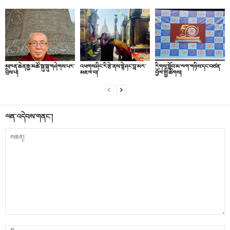
མཁན་ཆེན་རྒྱ་མཚོ་སྐུ་སྐུ་གཤེགས་པར་
འཕགས་ཤིང་རི་རྩེ་ནས་སྙེ་ཤང་བླ་མར་
རིགས་སློབ་མ་ལག་གཉིས་དང་བཙན་
བྲིས་པ།
མཇལ་བ།
བྱོལ་སྤྱི་ཚོགས།
ལན་འདེབས་གནང་།