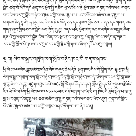
དུ་འཛོམས་ཏེ་གྲོས་བསྡུར་དང་བསྐྱར་ཞིབ་བྱེད་དགོས་པའི་དུས་ཚོད་ལ་སླེབས་འདུག་སྙམ། དེ་ཡང་
སློབ་ཚན་སོ་སོའི་དགེ་རྒན་དང་སློབ་སྤྱི་གཅིག་པུ་འཛོམས་ཏེ་སློབ་ཚན་གཏན་འབེབས་མ་གནང་
བར་ངེས་པར་དུ་སློབ་གཉེར་བ་རྣམས་ཀྱི་བསམ་ཚུལ་ལ་ཡང་དགོངས་བཞེས་མཛད་རྒྱུ་གལ་
འགངས་ཤིན་ཏུ་ཆེ། ད་དུང་རང་རིགས་ཤེས་ཡོན་ཅན་དང་ཉམས་མྱོང་ཅན་གཞན་དང་གཞན་ཡང་
གདན་ཞུས་ཀྱིས་བཀའ་སློབ་ལམ་སྟོན་ཞུ་རྒྱུ། འདས་པའི་སློབ་ཚན་འཆར་འགོད་ལ་བསྐྱར་ཞིབ་
ནན་པོ་བྱས་ནས་དགེ་སྐྱོན་ངོས་འཛིན་དང་སྤང་བླང་བསླབ་བྱ་ལེན་རྒྱུ་སོགས་མདོར་ན་གནའ་
རབས་ཀྱི་སྲོལ་མི་ཉམས་པར་དུས་རབས་ཀྱི་རྗེས་སྙེགས་པ་ཞིག་དགོས་འདུག་སྙམ།
ལྔ་བ། ལེགས་སྦྱར་གཙུག་ལག་སློབ་གཉེར་ཁང་གི་གནས་སྐབས།
ཕྱི་ལོ་༡༩༦༧ལོར་ཟླ༡༡ཚེས༡༠ཉིན་བོད་གཞུང་ཆོས་དོན་ལྷན་ཁང་གིས་གོ་སྒྲིག་འོག་ཝཱ་རཱ་ཎ་སཱི་
ལེགས་སྦྱར་གཙུག་ལག་སློབ་གཉེར་ཁང་དུ་བོད་ཀྱི་སློབ་གཉེར་ཁང་དེ་དམིགས་བསལ་གྱི་སྡེ་ཚན་
ལྟ་བུ་ཞིག་ལ་དབུ་འཛུགས་ཐུབ་པའི་མཛད་སྒོ་ཚོགས་ཡོད་པ་དང་། སློབ་སྤྱི་དང་པོ་༧སྐྱབས་རྗེ་ཟོང་
རིན་པོ་ཆེ་མཆོག་ཕྱི་ལོ༡༩༦༧ནས་༡༩༧༡བར་བསྐོ་བཞག་མཛད་ཅིང་། ཁོང་གི་སློབ་སྟོན་པ་ཁུ་ནུ་
བླ་མ་བསྟན་འཛིན་རྒྱལ་མཚན་མཆོག་བྱ་རྒྱུ་གཏན་འབེབས་གནང་ཡོད་འདུག ཀུན་བདེ་གླིང་
འོད་ཟེར་རྒྱལ་མཚན་ལགས་ཀྱི་གསུང་བཤད་སོགས་ལ་གཞིགས་ན།