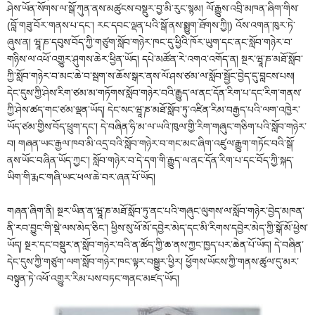
ཤེས་ཡོན་སོགས་ལ་སྒོ་ཀུན་ནས་མཚུངས་བསྡུར་བྱ་མི་རུང་སྙམ། ལོ་རྒྱུས་འབྲི་མཁན་ཞིག་གིས་
(བློ་གཟུ་བོར་གནས་པ་དང་། རང་དབང་ལྡན་པའི་སྒོ་ནས་སྨྱུག་ཐོགས་ཀྱི།) འོས་འགན་ཁུར་ཏེ་
ཞུས་ན། ཝཱ་ཎ་དབུས་བོད་ཀྱི་གཙུག་སློབ་གཉེར་ཁང་དུ་ཕྱིའི་ཁོར་ཡུག་དང་ནང་སློབ་གཉེར་བ་
གཉིས་ལ་འཕོ་འགྱུར་ཤུགས་ཆེར་ཕྱིན་ཡོད། དཔེ་མཚོན་རེ་འགའ་འགོད་ན། སྔར་ཝཱ་ཎ་མཐོ་སློབ་
ཀྱི་སློབ་གཉེར་བ་མང་ཆེ་བ་སྦག་ས་ཆོས་སྒར་ནས་ལོ་ཤས་ཙམ་ལ་སློབ་སྦྱོང་བྱེད་དུ་བླངས་པས།
དེང་དུས་ཀྱི་ཤེས་རིག་ཙམ་མ་གཏོགས་སློབ་གཉེར་བའི་རྒྱུད་ལ་ནང་དོན་རིག་པ་དང་རིག་གནས་
ཀྱི་ཤེས་ཚད་གང་ཙམ་ལྡན་ཡོད། དེང་སང་ཝཱ་ཎ་མཐོ་སློབ་ཏུ་འཛིན་རིམ་བརྒྱད་པའི་ལག་འཁྱེར་
ཡོད་ཙམ་གྱིས་བོད་ཕྲུག་དང་། དེ་བཞིན་ཧི་མ་ལ་ཡའི་ཁུལ་གྱི་རིག་གཞུང་གཅིག་པའི་སློབ་གཉེར་
བ། གཞན་ཡང་རྒྱལ་ཁབ་མི་འདྲ་བའི་སློབ་གཉེར་བ་གང་མང་ཞིག་འཛུལ་རྒྱུག་གཏོང་བའི་སྒོ་
ནས་ཡོང་བཞིན་ཡོད་ཀྱང་། སློབ་གཉེར་བ་དེ་དག་གི་རྒྱུད་ལ་ནང་དོན་རིག་པ་དང་བོད་ཀྱི་སྐད་
ཡིག་གི་རྨང་གཞི་ཡང་ཕལ་ཆེ་བར་ཞན་པོ་ཡོད།
གཞན་ཞིག་ནི། སྔར་ཡིན་ན་ཝཱ་ཎ་མཐོ་སློབ་ཏུ་ནང་པའི་གཞུང་ལུགས་ལ་སློབ་གཉེར་བྱེད་མཁན་
ནི་རབ་བྱུང་གི་སྡེ་ལས་མེད་ཅིང་། ཕྱིས་སུ་ཕོ་མོ་དབྱེར་མེད་དང་མི་རིགས་དབྱེར་མེད་ཀྱི་སྒོ་མོ་ཕྱེས་
ཡོད། སྔར་དང་བསྡུར་ན་སློབ་གཉེར་བའི་ན་ཚོད་ཀྱི་ཆ་ནས་ཀྱང་ཁྱད་པར་ཆེན་པོ་ཡོད། དེ་བཞིན་
དེང་དུས་ཀྱི་གཙུག་ལག་སློབ་གཉེར་ཁང་ལྟར་བསྒྱུར་ཕྱིར། ཕྱོགས་ཡོངས་ཀྱི་གནས་ཚུལ་དུ་མར་
བསྟུན་ཏེ་འཕོ་འགྱུར་རིམ་པས་བཏང་གནང་མཛད་ཡོད།