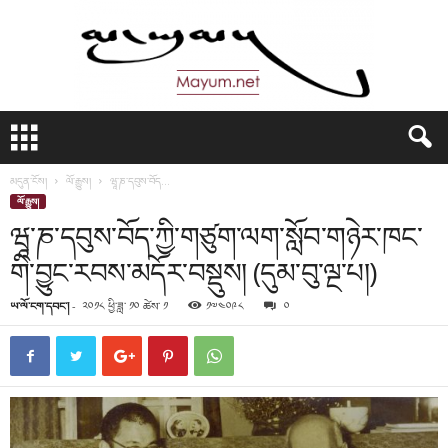
མ
་
ཡུ
མདུན་ངོས།
ལོ་རྒྱུས།
ཝཱ་ཎ་དབུས་བོད...
མ
ལོ་རྒྱུས།
།
ཝཱ་ཎ་དབུས་བོད་ཀྱི་གཙུག་ལག་སློབ་གཉེར་ཁང་
གི་བྱུང་རབས་མདོར་བསྡུས། (དུམ་བུ་ལྔ་པ།)
ཡ་ལོ་ངག་དབང་།
-
༢༠༡༨ ཕྱི་ཟླ་ ༡༠ ཚེས་ ༡
༡༧༤༠༩༨
༠