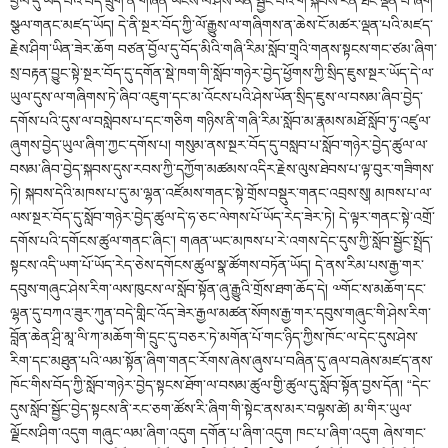
བྱོལ་དུ་ཡོད་པའི་བོད་ཕྲུག་ན་གཞོན་ཡོངས་ལ་ཤེས་ཡོན་སྦྱོང་བའི་གོ་སྐབས་རིན་ཐང་ལྡན་པ་ཞིག་
སྩལ་གནང་མཛད་ཡོད། དེ་ནི་སྔར་བོད་ཀྱི་ལོ་རྒྱུས་ལ་གཞིགས་ན་ཆེས་ངོ་མཚར་ལྡན་པའི་མཛད་
རྗེས་ཤིག་ཡིན་ཟེར་ཆོག བཙན་བྱོལ་དུ་བོད་མིའི་གཞི་རིམ་སློབ་གྲྭའི་གནས་སྟངས་གང་ཙམ་ཞིག་
སྲ་བརྟན་བྱུང་སྟེ་སྔར་བོད་དུ་དགོན་སྡེ་ཁག་གི་སློབ་གཉེར་བྱེད་ཕྱོགས་ཀྱི་སྲིད་ཇུས་སྔར་ཡོད་དེ་ལ་
ཡུལ་དུས་ལ་གཞིགས་ཏེ་ཞིབ་འཇུག་དང་མ་འོངས་པའི་ཤེས་ཡོན་སྲིད་ཇུས་ལ་བསམ་ཞིབ་བྱེད་
དགོས་པའི་དུས་ལ་བསླེབས་པ་དང་གཅིག གཉིས་ནི་གཞི་རིམ་སློབ་མ་རྣམས་མཐོ་སློབ་ཏུ་འཛུལ་
ཞུགས་བྱེད་ཡུལ་ཞིག་ཀྱང་དགོས་པ། གསུམ་ནས་སྔར་བོད་དུ་བསླབ་པ་སློབ་གཉེར་བྱེད་ཚུལ་ལ་
བསམ་ཞིབ་བྱེད་སྐབས་དུས་རབས་ཀྱི་དཀྱོག་མཚམས་འདིར་རྗེས་ལུས་ཐེབས་པ་ལྟ་བུར་གཟིགས་
ཏེ། སྐབས་དེའི་མཁས་པ་དུ་མ་ལྷན་འཛོམས་གནང་སྟེ་གྲོས་བསྡུར་གནང་འབྲས་སུ། མཁས་པ་ལ་
ལས་སྔར་བོད་དུ་སློབ་གཉེར་བྱེད་ཚུལ་དེ་ཧ་ཅང་ལེགས་པོ་ཡོད་རེད་ཟེར་ཏེ། དེ་ལྟར་གནང་སྟེ་འགྲོ་
དགོས་པའི་དགོངས་ཚུལ་གནང་ཞིང་། གཞན་ཡང་མཁས་པ་རེ་འགས་དེང་དུས་ཀྱི་སློབ་སྦྱོང་སྤྲོད་
སྟངས་འདི་ཡག་པོ་ཡོད་རེད་ཅེས་དགོངས་ཚུལ་སྣ་ཚོགས་བཏོན་ཡོད། དེ་ནས་རིམ་པས་རྒྱ་གར་
དབུས་གཞུང་ཤེས་རིག་ལས་ཁུངས་ལ་སློབ་སྟོན་ཞུ་རྒྱུའི་གྲོས་ཐག་ཆོད་དེ། ༧གོང་ས་མཆོག་དང་
ལྷན་དུ་བཀའ་ཟུར་ཀུན་བདེ་གླིང་འོད་ཟེར་རྒྱལ་མཚན་སོགས་རྒྱ་གར་དབུས་གཞུང་གི་ཤེས་རིག་
བློན་ཆེན་ཤྲི་མཱ་ལི་ཀ་མཆོག་གི་དྲུང་དུ་བཅར་ཏེ་མགོན་པོ་གང་ཉིད་ཀྱིས་ཁོང་ལ་དེང་དུས་ཤེས་
རིག་དང་མཐུན་པའི་ལམ་སྟོན་ཞིག་གནང་རོགས་ཞེས་ཞུས་པ་བཞིན་དུ་ཞལ་བཞེས་མཛད་ནས་
ཁོང་གིས་བོད་ཀྱི་སློབ་གཉེར་བྱེད་སྟངས་ཐོག་ལ་བསམ་ཚུལ་གྱི་ཚུལ་དུ་སློབ་སྟོན་བྱས་དོན། “དེང་
དུས་སློབ་སྦྱོང་བྱེད་སྟངས་ནི་རང་ཅག་ཚོས་རི་ཞིག་གི་སྟེང་ནས་མར་བལྟས་ཚེ། མ་གིར་ཡུལ་
ལྗོངས་ཤིག་འདུག གཞུང་ལམ་ཞིག་འདུག དགོན་པ་ཞིག་འདུག ཁང་པ་ཞིག་འདུག ཞེས་གང་