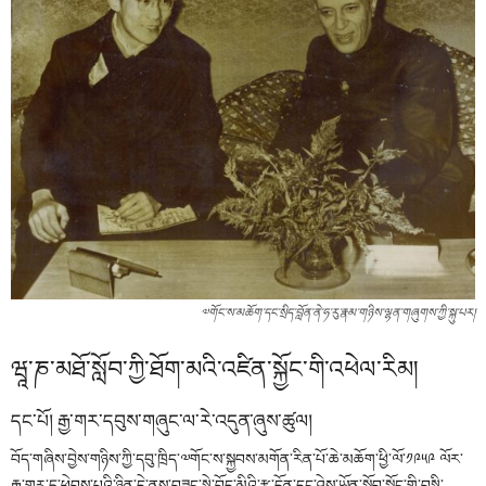
༧གོང་ས་མཆོག་དང་སྲིད་བློན་ནེ་ཧ་རུ་རྣམ་གཉིས་ལྷན་གཞུགས་ཀྱི་སྐུ་པར།
ཝཱ་ཎ་མཐོ་སློབ་ཀྱི་ཐོག་མའི་འཛིན་སྐྱོང་གི་འཕེལ་རིམ།
དང་པོ། རྒྱ་གར་དབུས་གཞུང་ལ་རེ་འདུན་ཞུས་ཚུལ།
བོད་གཞིས་བྱེས་གཉིས་ཀྱི་དབུ་ཁྲིད་༧གོང་ས་སྐྱབས་མགོན་རིན་པོ་ཆེ་མཆོག་ཕྱི་ལོ་༡༩༥༩ ལོར་
རྒྱ་གར་དུ་ཕེབས་པའི་ཉིན་དེ་ནས་བཟུང་སྟེ་བོད་མིའི་རྩ་དོན་དང་ཤེས་ཡོན་སློབ་སྦྱོང་གི་བསྟི་