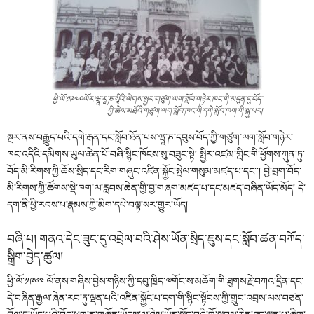
ཕྱི་ལོ་༡༩༧༠ལོར་ཝཱ་རཱ་ཎ་སཱིའི་ལེགས་སྦྱར་གཙུག་ལག་སློབ་གཉེར་ཁང་གི་མདུན་དུ་བོད་
ཀྱི་ཆེས་མཐོའི་གཙུག་ལག་སློབ་ཁང་གི་དགེ་སློབ་ཁག་གི་སྐུ་པར།
སྔར་ནས་བརྒྱུད་པའི་དགེ་རྒན་དང་སློབ་ཐོན་པས་ཝཱ་ཎ་དབུས་བོད་ཀྱི་གཙུག་ལག་སློབ་གཉེར་
ཁང་འདིའི་དམིགས་ཡུལ་ཆེན་པོ་བཞི་སྙིང་ཁོངས་སུ་བཟུང་སྟེ། སྤྱིར་འཛམ་གླིང་གི་ཕྱོགས་ཀུན་ཏུ་
བོད་མི་རིགས་ཀྱི་ཆོས་སྲིད་དང་རིག་གཞུང་འཛིན་སྐྱོང་སྤེལ་གསུམ་མཛད་པ་དང་༌། བྱེ་བྲག་བོད་
མི་རིགས་ཀྱི་ཚོགས་སྡེ་ཁག་ལ་རླབས་ཆེན་གྱི་བྱ་གཞག་མཛད་པ་དང་མཛད་བཞིན་ཡོད་མོད། དེ་
དག་ནི་ཕྱི་རབས་པ་རྣམས་ཀྱི་མིག་དཔེ་བལྟ་སར་གྱུར་ཡོད།
བཞི་པ། གནའ་དེང་ཟུང་དུ་འབྲེལ་བའི་ཤེས་ཡོན་སྲིད་ཇུས་དང་སློབ་ཚན་བཀོད་
སྒྲིག་བྱེད་ཚུལ།
ཕྱི་ལོ་༡༩༦༤ལོ་ནས་གཞིས་བྱེས་གཉིས་ཀྱི་དབུ་ཁྲིད་༧གོང་ས་མཆོག་གི་ཐུགས་རྗེ་བཀའ་དྲིན་དང་
དེ་བཞིན་རྒྱལ་ཞེན་རབ་ཏུ་ལྡན་པའི་འཛིན་སྐྱོང་པ་དག་གི་སྙིང་སྟོབས་ཀྱི་གྲུབ་འབྲས་ལས་བཙན་