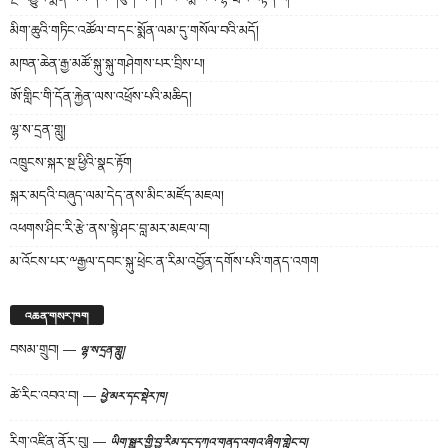
མིག་ཆུའི་གཏིང་འཚོལ་བ་དང་སྨོན་ལམ་དུ་གསོལ་བའི་མདོ།
མཁན་ཆེན་རྒྱ་མཚོ་སྐུ་སྐུ་གཤེགས་པར་བྲིས་པ།
ཨོ་གླིང་གི་དོན་རྐྱེན་ལས་འཕྲོས་པའི་མཆིད།
ལྷ་ས་དྲན་གླུ།
འཁྲུངས་སྐར་སྔ་ཕྱིའི་སྣང་རྟོག
སྐར་མདའི་བཞུད་ལམ་དེད་ནས་མིང་མཛོད་མཇལ།
འཕགས་ཤིང་རི་རྩེ་ནས་སྙེ་ཤང་བླ་མར་མཇལ་བ།
མ་འོངས་པར་༸རྒྱལ་དབང་སྐུ་ཕྲེང་ན་རིམ་འབྱོན་དགོས་པའི་གནད་འགག
འཆན་གསར་ཁག
བསམ་གྲུབ།
—
ལྷ་ས་དྲན་གླུ།
ཚེ་རིང་འབའ་བ།
—
ཕྱེ་མར་དང་སྡེར་ཁ།
རིག་འཛིན་ནོར་བུ།
—
ཡིག་སྒྱུར་གྱི་བྱ་རིམ་དང་དཀའ་གནད་འགའ་ཞིག་གླེང་བ།