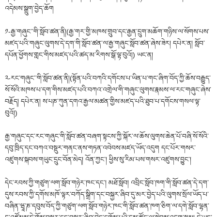
འདེམས་སྒྲུག་བྱེད་ཆོག
༡-རྒྱ་གཞུང་༌གི་སློབ་ཚན་ནི།(རྒྱ་གར་གྱི་མཁས་གྲུབ་དང་རྒྱན་དྲུག་མཆོག་གཉིས་ལ་སོགས་པས་
མཛད་པའི་གཞུང་ལུགས་དེ་དག་གི་སློབ་ཚན་ལ་རྒྱ་གཞུང་སློབ་ཚན་ཞེས་ཟེར། དཔེར་ན། སློབ་
དཔོན་ཕྱོགས་གླང་གིས་མཛད་པའི་ཚད་མ་རིགས་སྒོ་ལྟ་བུའོ།) ཡང་ན།
༢-རང་གཞུང་༌གི་སློབ་ཚན་ནི།(སྟོན་པའི་བཀའི་དགོངས་པ་ཡིན་པ་གང་ཞིག་བོད་ཀྱི་ཆོས་བརྒྱུད་
སོ་སོའི་མཁས་པ་དག་གིས་མཛད་པའི་བཀའ་འགྲེལ་གི་གཞུང་ལུགས་རྣམས་ལ་རང་གཞུང་ཞེས་
བརྗོད། དཔེར་ན། ས་པཎ་ཀུན་དགའ་རྒྱལ་མཚན་གྱིས་མཛད་པའི་ཐུབ་པ་དགོངས་གསལ་ལྟ་
བུའོ།)
རྒྱ་གཞུང་དང་རང་གཞུང་གི་སློབ་ཚན་བཞག་སྟངས་ཀྱི་སྐོར་ལ་ཆོས་ལུགས་ཆེན་པོ་བཞི་སོ་སོའི་
དབུ་ཁྲིད་དང་བཀའ་བསྡུར་གནང་ནས་གཏན་འབེབས་མཛད་ཡོད་འདུག དང་པོར་གསར་
འཛུགས་སྐབས་གཡུང་དྲུང་བོན་མེད། འོན་ཀྱང་། ཕྱིས་སུ་རིམ་པས་གསར་འཛུགས་བྱུང་།
དེང་རབས་ཀྱི་གཙུག་ལག་སློབ་གཉེར་ཁང་དང་། མཐོ་སློབ། འབྲིང་སློབ་ཁག་གི་སློབ་ཚན་དེ་དག་
དུས་རབས་ཀྱི་དགོས་མཁོ་ལྟར་བཀོད་སྒྲིག་དང་བསྐྱར་ཞིབ་དུ་མར་བྱེད་པའི་ལུགས་སྲོལ་ཡོད་པ་
བཞིན་ཝཱ་ཎ་དབུས་བོད་ཀྱི་གཙུག་ལག་སློབ་གཉེར་ཁང་གི་སློབ་ཚན་ཁག་ཅིག་ལ་དགེ་སློབ་ལྷན་