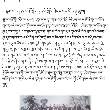
གསུམ་པ། ཝཱ་ཎ་མཐོ་སློབ་ཏུ་དགེ་སློབ་ཐེངས་དང་པོ་བསྡུ་ཚུལ།
ཝཱ་ཎ་མཐོ་སློབ་ཐོག་མར་དབུ་འཛུགས་གནང་སྐབས་དགེ་སློབ་ཡོང་མཁན་གཙོ་བོ་སྦག་ས་ཆོས་
སྒར་དུ་དམིགས་ཤིང་། ཕྱོགས་གཞན་ཞིག་ནས་བཤད་ན་ཝཱ་ཎ་མཐོ་སློབ་འདི་ཉིད་སྦག་ས་ཆོས་སྒར་
གྱི་རྣམ་པ་འགྱུར་ཙམ་བྱས་པ་ལྟ་བུ་རེད། སྦག་ས་ཆོས་སྒར་དུ་གནས་པའི་ཆོས་ལུགས་རིས་མེད་
ཀྱི་དགེ་འདུན་པ་མང་པོ་ཞིག་རང་ཉིད་ཀྱི་དགའ་མོས་དང་ཤེས་འཇོན་སོགས་ལ་གཞིགས་ནས་
རྣམ་པ་དུ་མ་ཞིག་ནང་བསྲེས་དབྱེ་དགོས་བྱུང་ཡོད། རྒྱུ་མཚན་ནི། སྔར་བོད་དུ་ཡང་ནང་ཆོས་ཀྱི་
གཞུང་ལུགས་ལ་བསླབ་པ་སློབ་གཉེར་གནང་མཁན་ཞིག་དང་། ཆོ་ག་ཕྱག་ལེན་སྣ་ཚོགས་བྱེད་
མཁན་གཙོ་བོ་རིགས་གཉིས་ཙམ་ཡོད། རེ་འགའ་ནི་སྲོལ་རྒྱུན་གྱི་ཤེས་ཡོན་ལ་གནས་ཚད་མཐོན་
པོར་སླེབས་ཤིང་། སྐབས་དེར་དགེ་རྒན་རྣམས་ཀྱང་གཙུག་ལག་སློབ་གཉེར་ཁང་དང་མཐུན་པའི་
ཤེས་ཚད་དང་སྦྱོང་བརྡར་སོགས་ལྡན་དགོས་པས། དགེ་རྒན་ལེགས་གྲས་རྣམས་རྩེ་ཏོག་ལྟ་བུ་བྱས་
ཏེ་ཐོག་མར་ཟབ་སྦྱོང་ཞིག་སྤྲད་རྒྱུའི་གྲོས་བསྡུར་བྱུང་སྟེ། ཁུ་ནུ་བླ་མ་བསྟན་འཛིན་རྒྱལ་མཚན་
མཆོག་གིས་མ་སུ་རིར་དགེ་རྒན་རྣམས་ལ་གཙོ་སྐྱོང་མཛད་དེ་ཟབ་སྦྱོང་ལོ་གཅིག་མིན་ཙམ་རིང་
སྤྲད།