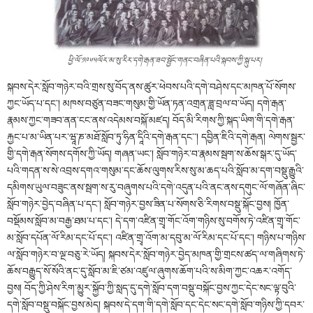
ཕྱི་ལོ་༡༩༦༥ལོར་མ་སུ་རིར་དགེ་རྒན་ཟབ་སྦྱོང་གནང་བཞིན་པའི་སྐབས་ཀྱི་སྐུ་པར།
སྐབས་དེར་སློབ་གཉེར་བའི་གྲས་སུ་བོད་ནས་ཚུར་ཕེབས་པའི་དགེ་བཤེས་དང་མཁན་པོ་སོགས་
ཀྱང་ཡོད་པ་དང་། མཁས་བཙུན་བཟང་གསུམ་གྱི་ཡོན་ཏན་འགྲན་ཟླ་བྲལ་བ་ཡོད། དགེ་རྒན་
རྣམས་ཀྱང་གཟབ་ནན་ངང་ནས་འདེམས་བསྐོ་མཛད། བོད་མི་རིགས་ཀྱི་སྐད་ཡིག་གི་དགེ་རྒན་
རྐྱང་པ་མ་ཡིན་པར་ཝཱ་ཎ་མཐོ་སློབ་ཏུ་ཧིན་དཱིའི་དགེ་རྒན་དང་༌། དབྱིན་ཇིའི་དགེ་རྒན། ལེགས་སྦྱར་
གྱི་དགེ་རྒན་སོགས་དགོས་ཀྱི་ཡོད། གཞན་ཡང་། སློབ་གཉེར་བ་རྣམས་སྦག་ས་ཆོས་སྒར་དུ་ཡོད་
པའི་གདན་ས་སེ་འབྲས་དགའ་གསུམ་དང་ཆོས་ལུགས་རིས་སུ་མ་ཆད་པའི་སློབ་མ་དག་བསྡུ་རྒྱུའི་
དམིགས་ཡུལ་བཟུང་ནས་སྦག་ས་རུ་བཞུགས་པའི་དགེ་འདུན་པའི་ནང་ནས་དགུང་ལོ་གཞོན་ཞིང་
སློབ་གཉེར་བྱེད་བཞིན་པ་དང་། སློབ་གཉེར་བྱས་ཟིན་པ་སོགས་ཅི་རིགས་བསྡུ་སྐོང་བྱས། ཁྱོན་
བསྡོམས་སློབ་མ་བརྒྱ་ཐམ་པ་དང་། དེ་དག་འཛིན་གྲྭ་གོང་འོག་གཉིས་སུ་བགོས་ཏེ་འཛིན་གྲྭ་གོང་
མ་སློབ་དཔོན་ལོ་རིམ་དང་པོ་དང་། འཛིན་གྲྭ་འོག་མ་དབུ་མ་ལོ་རིམ་དང་པོ་དང་། གཉིས་པ་གཉིས་
ལ་སློབ་གཉེར་བ་ལྔ་བཅུ་རེ་ཡོད། སྐབས་དེར་སློབ་གཉེར་བྱེད་མཁན་གྱི་གྲངས་ཚད་ལ་གཞིགས་ཏེ་
ཆོས་བརྒྱུད་སོ་སོའི་ནང་དུ་སློབ་མ་ཇི་ཙམ་འཛུལ་ཞུགས་ཆོག་པའི་ས་མིག་ཀྱང་འཆར་འགོད་
བྱས། བོད་ཀྱི་ཤེས་རིག་མྱུར་སྐྱོབ་ཀྱི་སླད་དུ་དགེ་སློབ་དག་བསྡུ་བསྐོང་བྱས་ཀྱང་དེང་སང་ལྟ་བུའི་
དགེ་སློབ་བསྡུ་བསྐོང་བྱས་མེད། སྐབས་དེ་དག་གི་དགེ་སློབ་དང་དེང་སང་དགེ་སློབ་གཉིས་ཀྱི་དབར་