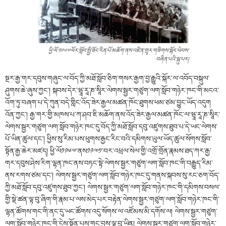
ཕྱི་ལོ་༡༩༦༧ལོར་སློབ་སྤྱི་ཟོང་རིན་པོ་མཆོག་ནས་འཛིན་གྲྭར་གཟིགས་སྐོར་ཕེབས་
བཞིན་པའི་སྐུ་པར།
སྔར་རྒྱ་གར་དབུས་གཞུང་ལ་བོད་ཀྱི་མཐོ་སློབ་ཅིག་གསར་རྒྱག་བྱ་རྒྱུའི་སྐོར་ལ་འབོད་བསྐུལ་
ཤུགས་ཆེ་ཞུས་ཀྱང་། སྐབས་དེར་ཝཱ་རཱ་ཎ་སཱིར་ལེགས་སྦྱར་གཙུག་ལག་སློབ་གཉེར་ཁང་གི་མངའ་
འོག་ཏུ་བཞག་པ་དེ་ཀུན་བདེ་གླིང་འོད་ཟེར་རྒྱལ་མཚན་ཁོང་ཐུགས་ཕམ་ཙམ་བྱུང་ཡོད་འདུག
འོན་ཀྱང༌། རྒྱ་གར་གྱི་མཁས་པ་ཀ་ཤབ་ཇི་མཆོག་ནས་འོད་ཟེར་རྒྱལ་མཚན་ཁོང་ལ་ཝཱ་རཱ་ཎ་སཱིར་
ལེགས་སྦྱར་གཙུག་ལག་སློབ་གཉེར་ཁང་དུ་བོད་ཀྱི་མཐོ་སློབ་དབུ་འཛུགས་ཐུབ་པ་དེ་ཡང་ལེགས་
པོ་ཡིན་ཚུལ་དང་། ཕྱིས་སུ་རིམ་པས་ཕུགས་རྒྱང་རིང་བའི་དམིགས་ཡུལ་ཡོད་ཚུལ་སོགས་སློབ་
སྟོན་རྒྱ་ཆེར་མཛད། ཕྱི་ལོ༡༩༦༧་ནས༡༩༧༡་བར་འཕྲལ་སེལ་གྱི་འགྲོ་གྲོན་རྣམས་ཐད་ཀར་རྒྱ་
གར་དབུས་ཤེས་རིག་ལྷན་ཁང་ནས་བཏང་སྟེ་ལེགས་སྦྱར་གཙུག་ལག་སློབ་ཁང་གི་བརྒྱུད་རིམ་
ནས་རགས་ཙམ་དང་། ལེགས་སྦྱར་གཙུག་ལག་སློབ་གཉེར་ཁང་དུ་གནས་སྐབས་སུ་རང་ཅག་བོད་
ཀྱི་མཐོ་སློབ་དབུ་འཛུགས་ཐུབ་ཀྱང་། ལེགས་སྦྱར་གཙུག་ལག་སློབ་གཉེར་ཁང་གི་དམིགས་བསལ་
གྱི་སྡེ་ཚན་ལྟ་བུ་ཞིག་གི་རྣམ་པ་ལས་མེད་པར་བརྟེན་ལེགས་སྦྱར་གཙུག་ལག་སློབ་གཉེར་ཁང་གི་
ལྷན་ཚོགས་གང་གི་ནང་དུ་ཡང་ཚོགས་འདུ་སོགས་ལ་འཛོམས་མི་དགོས་ལ། ལེགས་སྦྱར་གཙུག་
ལག་སློབ་གཉེར་ཁང་གི་ངེས་སྟོན་པས་གང་བྱས་ལྟ་བུ་ཡིན། ལེགས་སྦྱར་གཙུག་ལག་སློབ་གཉེར་