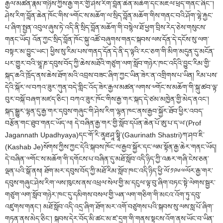
རྒྱལ་མཚན་རྣམ་གཉིས་ཀྱིས་རྒྱ་གར་གྱི་ཤེས་རིག་བློན་ཆེན་མཆོག་དང་མཇལ་ཕྲད་གནང་ཞིང༌་།
ཤེས་རིག་བློན་ཆེན་ཁོང་གིས་༧གོང་ས་མཆོག་ལ་སྲིད་བློན་མཆོག་གིས་གནང་བའི་ཤོག་ལྷེ་རྐྱང་
པ་ཞིག་སྤྱན་འབུལ་ཞུས་ཏེ་འདི་ནི་སྲིད་བློན་མཆོག་གི་བསྙེལ་ཐོ་ཕྱག་བྲིས་རེད་ཅེས་གསུངས་
གནང་ཡོད། འོན་ཀྱང་སྲིད་བློན་ཁོང་སྐུ་འཚོ་བཞུགས་གནང་སྐབས་ལས་དོན་དེ་དངོས་སུ་ལག་
བསྟར་མ་བྱུང་ཡང་། ཕྱིས་སུ་རིམ་པས་གནད་དོན་དེ་ནི་ད་ལྟའི་རང་ཅག་གི་མིག་མདུན་དུ་མངོན་
པར་གྱུར་བའི་ཝཱ་ཎ་དབུས་བོད་ཀྱི་ཆེས་མཐོའི་གཙུག་ལག་སློབ་གཉེར་ཁང་འདིའི་བྱུང་རིམ་གྱི་
སྐད་ཆའི་ཁྲོད་ནས་ཆེས་ཐོག་མའི་འབྲས་བཟང་ཞིག་ཀྱང་ཡིན་ཟེར་ན་འགྲིགས་པ་ཡིན། རིམ་པས་
དེའི་སྐོར་ལ་བཀའ་ཟུར་ཀུན་བདེ་གླིང་འོད་ཟེར་རྒྱལ་མཚན་ལགས་༧གོང་ས་མཆོག་གི་སྐུ་ཚབ་ལྟ་
བུར་བསྐོ་བཞག་མཛད་ཅིང་། བཀའ་ཟུར་ཁོང་གིས་རྒྱ་གར་སྐད་དེ་ཙམ་མཁྱེན་གྱི་མེད་ནའང་།
སྐད་སྒྱུར་ལྷན་དུ་རྒྱ་གར་དབུས་གཞུང་གི་ཤེས་རིག་ལྷན་ཁང་ནས་རྒྱབ་སྐྱོར་ཐོབ་ཕྱིར་འབད་
བརྩོན་གང་ཐུབ་གནང་ཡོད་ལ། དེ་བཞིན་རྒྱ་གར་གྱི་སློབ་དཔོན་ཆེན་པོ་ཨུ་པ་ད་ཡ་(Prof
Jagannath Upadhyaya)དང་གོ་རི་ནཱཐ་ཤཱ་སྟཱི་(Gaurinath Shastri)ཀ་ཤབ་ཇི་
(Kashab Je)སོགས་ཀྱིས་ཀྱང་དེའི་སྐབས་ཁོང་ལ་རྒྱབ་སྐྱོར་དང་ལམ་སྟོན་རྒྱ་ཆེར་གནང་ཡོད།
དེ་བཞིན་༧གོང་ས་མཆོག་གི་དགོངས་པ་བཞིན་དུ་མཐོ་སློབ་འདི་ཉིད་ཀྱི་འཆར་གཞི་ངེས་ཅན་
ལྡན་པའི་སྒོ་ནས། ཐོག་མར་དབུས་བོད་ཀྱི་མཐོ་རིམ་སློབ་ཁང་འདི་ཉིད་ཕྱི་ལོ་༡༩༦༧ལོར་རྒྱ་གར་
དབུས་གཞུང་ཤེས་རིག་ལས་ཁུངས་ནས་འཕྲལ་སེལ་གྱི་མ་དངུལ་ལྟ་བུ་ཞིག་བཏང་སྟེ་ལེགས་སྦྱར་
གཙུག་ལག་སློབ་གཉེར་ཁང་དུ་དམིགས་བསལ་གྱི་ཡན་ལག་གཅིག་གི་མངའ་འོག་ཏུ་དབུ་
འཛུགས་གནང་། མཐོ་སློབ་འདི་འདྲ་ཞིག་ཐོག་མར་འགོ་བཙུགས་པའི་སྐབས་སུ་ལས་སླ་པོ་ཞིག་
གཏན་ནས་མེད་ཅིང་། སྐབས་དེར་བོད་མི་ཚང་མ་ཛ་དྲག་གི་གནས་སྟངས་འོག་ནས་ཡོང་བ་ཡིན་