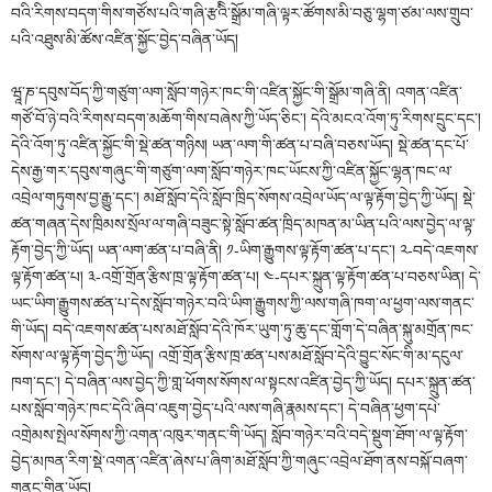
བའི་རིགས་བདག་གིས་གཙོས་པའི་གཞི་རྩའིི་སྒྲོམ་གཞི་ལྟར་ཚོགས་མི་བཅུ་ལྷག་ཙམ་ལས་གྲུབ་
པའི་འཐུས་མི་ཚོས་འཛིན་སྐྱོང་བྱེད་བཞིན་ཡོད།
ཝཱ་ཎ་དབུས་བོད་ཀྱི་གཙུག་ལག་སློབ་གཉེར་ཁང་གི་འཛིན་སྐྱོང་གི་སྒྲོམ་གཞི་ནི། འགན་འཛིན་
གཙོ་བོ་ཉེ་བའི་རིགས་བདག་མཆོག་གིས་བཞེས་ཀྱི་ཡོད་ཅིང་། དེའི་མངའ་འོག་ཏུ་རིགས་དྲུང་དང་།
དེའི་འོག་ཏུ་འཛིན་སྐྱོང་གི་སྡེ་ཚན་གཉིས། ཡན་ལག་གི་ཚན་པ་བཞི་བཅས་ཡོད། སྡེ་ཚན་དང་པོ་
དེས་རྒྱ་གར་དབུས་གཞུང་གི་གཙུག་ལག་སློབ་གཉེར་ཁང་ཡོངས་ཀྱི་འཛིན་སྐྱོང་ལྷན་ཁང་ལ་
འབྲེལ་གཏུགས་བྱ་རྒྱུ་དང་། མཐོ་སློབ་དེའི་སློབ་ཁྲིད་སོགས་འབྲེལ་ཡོད་ལ་ལྟ་རྟོག་བྱེད་ཀྱི་ཡོད། སྡེ་
ཚན་གཞན་དེས་ཁྲིམས་སྲོལ་ལ་གཞི་བཟུང་སྟེ་སློབ་ཚན་ཁྲིད་མཁན་མ་ཡིན་པའི་ལས་བྱེད་ལ་ལྟ་
རྟོག་བྱེད་ཀྱི་ཡོད། ཡན་ལག་ཚན་པ་བཞི་ནི། ༡-ཡིག་རྒྱུགས་ལྟ་རྟོག་ཚན་པ་དང་། ༢-བདེ་འཇགས་
ལྟ་རྟོག་ཚན་པ། ༣-འགྲོ་གྲོན་རྩིས་ཁྲ་ལྟ་རྟོག་ཚན་པ། ༤-དཔར་སྐྲུན་ལྟ་རྟོག་ཚན་པ་བཅས་ཡིན། དེ་
ཡང་ཡིག་རྒྱུགས་ཚན་པ་དེས་སློབ་གཉེར་བའི་ཡིག་རྒྱུགས་ཀྱི་ལས་གཞི་ཁག་ལ་ཕྱག་ལས་གནང་
གི་ཡོད། བདེ་འཇགས་ཚན་པས་མཐོ་སློབ་དེའི་ཁོར་ཡུག་ཏུ་ཆུ་དང་གློག་དེ་བཞིན་སྐུ་མགྲོན་ཁང་
སོགས་ལ་ལྟ་རྟོག་བྱེད་ཀྱི་ཡོད། འགྲོ་གྲོན་རྩིས་ཁྲ་ཚན་པས་མཐོ་སློབ་དེའི་བྱུང་སོང་གི་མ་དངུལ་
ཁག་དང་། དེ་བཞིན་ལས་བྱེད་ཀྱི་གླ་ཕོགས་སོགས་ལ་སྟངས་འཛིན་བྱེད་ཀྱི་ཡོད། དཔར་སྐྲུན་ཚན་
པས་སློབ་གཉེར་ཁང་དེའི་ཞིབ་འཇུག་བྱེད་པའི་ལས་གཞི་རྣམས་དང་། དེ་བཞིན་ཕྱག་དཔེ་
འགྲེམས་སྤེལ་སོགས་ཀྱི་འགན་འཁུར་གནང་གི་ཡོད། སློབ་གཉེར་བའི་བདེ་སྡུག་ཐོག་ལ་ལྟ་རྟོག་
བྱེད་མཁན་རིག་སྡེ་འགན་འཛིན་ཞེས་པ་ཞིག་མཐོ་སློབ་ཀྱི་གཞུང་འབྲེལ་ཐོག་ནས་བསྐོ་བཞག་
གནང་གིན་ཡོད།