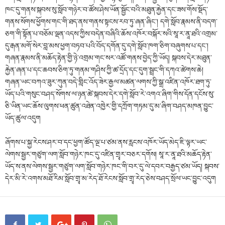
ཁང་དུ་གནས་སྐབས་སུ་སློབ་གཉེར་བ་ཚོས་ཤེས་ཡོན་སྦྱོང་བའི་མཐུན་རྐྱེན་དང་ཟས་གོས་སྡོད་
གནས་སོགས་ཕྱོགས་གང་གི་ཐད་ནས་གནས་སྟངས་རབ་ཏུ་ཞན་ཞིང་། དགེ་སློབ་རྣམས་ནི་བདག་
ཅག་གི་སྟོན་པ་བཅོམ་ལྡན་འདས་ཀྱིས་བདེན་བཞིའི་ཆོས་འཁོར་བསྐོར་སའི་སཱ་ར་ནཱ་ཐའི་འགྲམ་
དུ་རྒན་མགོ་སེར་བླ་མས་ཕྱག་བཏབ་པའི་བོད་དགོན་དུ་དགེ་སློབ་ཁག་ཅིག་བཞུགས་པ་དང་།
གཞན་རྣམས་ནི་མཆོད་རྟེན་གྱི་ཉེ་འགྲམ་གང་སར་འཚོ་གནས་བྱེད་ཀྱི་ཡོད། སྐབས་དེར་མཐུན་
རྐྱེན་ཞན་པ་དང་ཆབས་ཅིག་ཏུ་གནམ་གཤིས་ཀྱི་ཚ་དྲོད་དང་དུག་སྦྲང་གི་དཀའ་ཚེགས་ཆེ།
གཞན་ཡང་བཀའ་ཟུར་ཀུན་བདེ་གླིང་འོད་ཟེར་རྒྱལ་མཚན་ལགས་ཀྱི་སྒྲ་འཛིན་འཁོར་ཐག་ཏུ་
ཡོད་པའི་གསུང་བཤད་སོགས་ལ་ཉན་ཚེ་སྐབས་དེར་དགེ་སློབ་རེ་འགའ་ཞིག་གིས་དོན་དངོས་སུ་
ཅི་ཡིན་ཡང་ཆོས་ལུགས་ཕན་ཚུན་འཐེན་འཁྱེར་གྱི་དཀྲོག་གཏམ་དུ་མ་ཞིག་བཤད་མཁན་བྱུང་
ཡོད་ཚུལ་འདུག
ཞོགས་པ་སྐྱ་རེངས་ཤར་བ་དང་ཕྱག་ཚོད་ལྔ་པ་ཙམ་ནས་རླངས་འཁོར་ཡོད་མེད་ཇི་ལྟར་ཡང་
ལེགས་སྦྱར་གཙུག་ལག་སློབ་གཉེར་ཁང་དུ་འཛིན་གྲྭར་བཅར་དགོས། སཱ་ར་ནཱ་ཐའི་མཆོད་རྟེན་
ཡོད་ས་ནས་ལེགས་སྦྱར་གཙུག་ལག་སློབ་གཉེར་ཁང་གི་བར་དུ་ལེ་དབར་བརྒྱད་ཙམ་ཡོད། སྐབས་
དེར་མི་རེ་འགས་མཐོ་རིམ་སློབ་གྲྭ་མ་རེད་ཐོ་རེངས་སློབ་གྲྭ་རེད་ཅེས་བཤད་སྲོལ་ཡང་བྱུང་འདུག