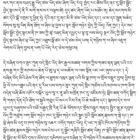
སར་གང་ནས་བཤད་རྒྱུ་ཡོད་ཙམ་ཡོད་ཙམ་ཞིག་ཡོད་རེད། ཁྱེད་རང་ཚོས་བོད་ནང་དུ་སློབ་སྦྱོང་
བྱེད་སྟངས་དེ་ནི་རི་མགོ་ནས་མར་བལྟས་ཚེ། དུད་ཚང་ཞིག་ཡོད་པ་མཐོང་ན། ཆེད་མངགས་མི་
ཚང་དེའི་སྒོ་འགྲམ་དུ་ཕྱིན་ཏེ། དེའི་ནང་དུ་ནང་མི་ཇི་ཙམ་ཡོད་མེད་དང་། ཕ་མ་དང་སྤུན་མཆེད་
སོགས་སུ་སུ་ཡིན་མིན་ཐོག་ལ་ཞིབ་ཕྲ་བྱས་པ་ལྟར་སློབ་གཉེར་བྱེད་ཀྱི་ཡོད། འོན་ཀྱང་། དེང་སང་
སློབ་སྦྱོང་བྱེད་སྟངས་ནི་ཁ་ཟས་ཀྱི་ཚྭ་འཐད་མིན་དཔྱད་པ་ལྟ་བུ་ལས་མེད། སྔར་བོད་ཀྱི་སློབ་གཉེར་
བྱེད་སྟངས་ཞིབ་ཕྲ་ཡོད་ཀྱང་འཐུས་སྒོ་ཚང་བ་དེ་ཙམ་མེད་པས། དེ་གཉིས་ཀ་ལ་ཞིབ་འཇུག་
ལེགས་པོ་ཞིག་བྱས་ན་ཡག་པོ་ཡོད་རེད”ཅེས་གསུངས།
དེ་བཞིན་བཀའ་ཟུར་ཀུན་བདེ་གླིང་འོད་ཟེར་རྒྱལ་མཚན་ལགས་ཀྱིས་གཟབ་ནན་ལྡན་པའི་ངང་
ནས་རྒྱ་གར་གྱི་མཁས་པ་ཆེན་པོ་ཨུ་པཱ་ད་ཡ་མཆོག་ལ་ལམ་སྟོན་ཡང་ཡང་ཞུས་པ་དང༌་། དེ་
བཞིན་བོད་མིའི་ཤེས་རིག་ཐོག་ལ་ཐུགས་འཁུར་ལྡན་པའི་མི་སྣ་ཁག་ལ་གྲོས་བསྡུར་བྱས། ཕྱིས་སུ་
ཕྱི་ལོ་༡༩༦༧ཟླ༦་པའི་ནང་དུ་རིམ་པས་བཀའ་ཟུར་ཀུན་བདེ་གླིང་གཙོས་པའི་མཁས་པ་ཁག་ཅིག་
བདེན་བཞི་ཆོས་འཁོར་བསྐོར་ཡུལ་སཱ་ར་ནཱ་ཐའི་མགྲོན་ཁང་དུ་འཛོམས་ཏེ། སློབ་ཚན་བཀོད་སྒྲིག་
གི་གནད་དོན་དེའི་ཐོག་ལ་སྐུའི་གཅུང་པོ་མངའ་རིས་རིན་པོ་ཆེ་མཆོག་དང་། སྐབས་དེར་བལ་
ཡུལ་དུ་བཞུགས་པའི་བཅོ་བརྒྱད་ཁྲི་རིན་པོ་ཆེ་སོགས་དང་གྲོས་བསྡུར་གནང། སྤྱིར་ཝཱ་ཎ་དབུས་
བོད་ཀྱི་གཙུག་ལག་སློབ་གཉེར་ཁང་དུ་སློབ་གཉེར་བའི་སྦྱང་བྱའི་སློབ་ཚན་རྣམས་ཀ་སྡེ་དང་། ཁ་
སྡེ་ཞེས་མི་འདྲ་བ་ཁག་གཉིས་སུ་འཆར་འགོད་གནང་ཡོད། དེ་ཡང་ཀ་སྡེའི་ཁོངས་གཏོགས་ཀྱི་
སློབ་ཚན་རྣམས་སློབ་གཉེར་བས་ངེས་པར་དུ་སྦྱོང་གཞིའི་སློབ་ཚན་ཡིན། ཁ་སྡེའི་སློབ་ཚན་རྣམས་
ནི་སློབ་མ་སོ་སོའི་དགའ་མོས་དང་དམིགས་ཡུལ་བཞིན་དུ་ལོ་གཉིས་རེའི་མཚམས་ནས་ཐེངས་རེ་