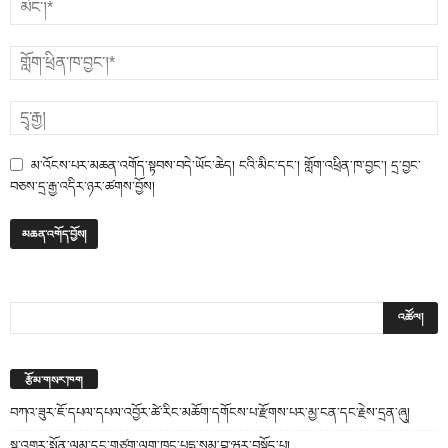
མ་འོངས་པར་མཆན་འགོད་སྟབས་བདེ་ཡོང་ཆེད། ངའི་མིང་དང་། གློག་འཕྲིན་ཁ་བྱང་། དྲ་བྱང་
བཅས་དྲ་རྒྱ་འདིར་ཉར་ཚགས་བྱོས།
རྩོམ་གསར་ཁག
བཀའ་ཟུར་ཇོ་དཔལ་དཔལ་འབྱོར་ཚེ་རིང་མཆོག་དགོངས་པ་རྫོགས་པར་མྱ་ངན་དང་རྗེས་དྲན་ཞུ།
སྔ་འགྱུར་སྨོན་ལམ་དང་གཙུག་ལག་ཁང་པདྨ་སམ་བྷ་ཝར་བསྟོད་པ།