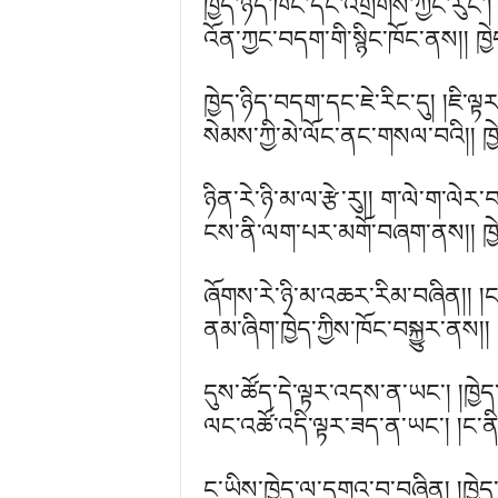
ཁྱེད་ཉིད་ཁོང་དང་འགྲོགས་ཀྱང་རུང
འོན་ཀྱང་བདག་གི་སྙིང་ཁོང་ནས།། ཁ
ཁྱེད་ཉིད་བདག་དང་ཇེ་རིང་དུ། །ཇི་ལྟ
སེམས་ཀྱི་མེ་ལོང་ནང་གསལ་བའི།། ཁྱ
ཉིན་རེ་ཉི་མ་ལ་རྩེ་རུ།། ག་ལེ་ག་ལེར
ངས་ནི་ལག་པར་མགོ་བཞག་ནས།། ཁྱེད་
ཞོགས་རེ་ཉི་མ་འཆར་རིམ་བཞིན།། །ང་
ནམ་ཞིག་ཁྱེད་ཀྱིས་ཁོང་བསྐྱུར་ནས།།
དུས་ཚོད་དེ་ལྟར་འདས་ན་ཡང་། །ཁྱེད
ལང་འཚོ་འདི་ལྟར་ཟད་ན་ཡང་། །ང་ན
ང་ཡིས་ཁྱེད་ལ་དགའ་བ་བཞིན། །ཁྱེད་