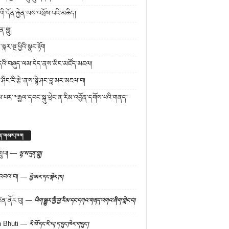
་གི་དོན་རྐྱེན་ལས་འཕྲོས་པའི་མཆིད།
ན་གླུ།
སྐར་སྔ་ཕྱིའི་སྣང་རྟོག
དའི་བཞུད་ལམ་དེད་ནས་མིང་མཛོད་མཇལ།
ིང་རི་རྩེ་ནས་སྙེ་ཤང་བླ་མར་མཇལ་བ།
་པར་༸རྒྱལ་དབང་སྐུ་ཕྲེང་ན་རིམ་འབྱོན་དགོས་པའི་གནད་
ན་གསར་ཁག
ུབ།
—
ལྷ་ས་དྲན་གླུ།
་འབའ་བ།
—
ཕྱེ་མར་དང་སྡེར་ཁ།
ིན་ནོར་བུ།
—
ཡིག་སྒྱུར་གྱི་བྱ་རིམ་དང་དཀའ་གནད་འགའ་ཞིག་གླེང་བ།
n Bhuti
—
རི་བོ་དང་རི་པ། ད་དུང་ཁེར་གདུང་།