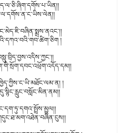
ྱེད་ལ་ཅི་ཞིག་དགོས་པ་ཡིན།།
ད་ལ་དགོས་ན་ང་ཡིས་ལེན།།
་མེད་ཇི་བཞིན་སྨྲས་ནའང་།།
དྲའི་དཀའ་བའི་གབ་ཚིག་ཅིག །
་བསླུ་བྲིད་བྱས་འདིས་ཀྱང་།།
ག་གི་སྲོག་དབང་འཕྲོག་འདོད་དམ།།
ཁྱེད་ཀྱིས་ང་ཡི་མཐོང་ལམ་ན། །
ུ་སྙིང་རླུང་བསློང་མིན་ནམ།།
ང་དག་ཏུ་དགའ་སྤྲོས་མྱུལ།།
་གདུང་ཐ་མག་འཐེན་བཞིན་ངུས།།