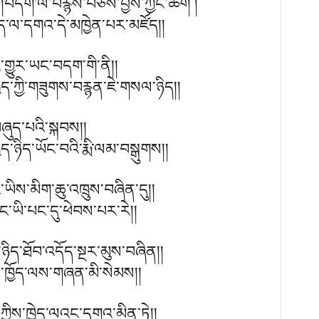
་། །བདག་ལ་བརྙས་བཅོས་བྱས་ཀྱང་ཆོག །
ྱེད་ལ་དགའ་དེ་མཁྱེན་པར་མཛོད།།
ར་གྱུར་ཡང་བདག་གི་ནི།།
ེད་ཀྱི་གཟུགས་བརྙན་ཇེ་གསལ་ཉིད།།
་བཞུད་པའི་སྐབས།།
ཉིད་ཡོང་བའི་རྨི་ལམ་བསྒུགས།།
ཡིས་མིག་ཆུ་འཁྲུས་བཞིན་དུ།།
 ང་ཡི་པང་དུ་ཕེབས་པར་རེ།།
་ཉིད་ཐོབ་འདོད་སྔར་མུས་བཞིན།།
ི་ཁྱོད་ལས་གཞན་མི་སེམས།།
ཀྱིས་ཁྱེད་ལའང་དགའ་མིན་ཏེ།།