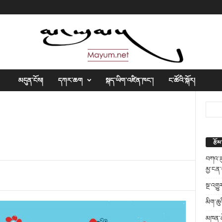
མདུན་ངོས།
དཀར་ཆག
སྐད་ཡིག་འཛིན་ཁང་།
ང་ཚོའི་སྐོར།
རྩོ
བཀའ་ཟུ
མྱ་ངན་
སྔ་འགྱ
མིག་ཆུ
མཁན་ཆེ