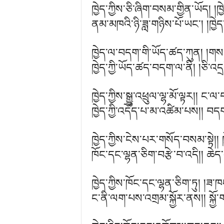
ཁྱེད་ཀྱིས་ཅི་ཞིག་བསམ་གྱིན་ཡོད། །ཁ
ནམ་མཁའི་ཉི་ཟླ་གཉིས་པོ་ཡང་། །ཁྱེ
ཁྱེད་ལ་བདག་གི་ཡོད་ཚད་ཀུན། །གསང
ཁྱེད་ཀྱི་ཡོད་ཚད་བདག་ལ་ནི། །ཅི་འ
ཁྱེད་ཀྱིས་སྒྱུ་འཕྲུལ་ལྷ་མོ་ལྟར།། ང་ལ
ཁྱེད་ཀྱི་འདོད་པ་མ་འཚིམ་པས།། བད
ཁྱེད་ཀྱིས་ངེས་པར་གསོད་བསམ་སྟེ།། 
ཁོང་དང་ལྷན་ཅིག་བརྩེ་བ་འདི།། ཆེད་ད
ཁྱེད་ཀྱིས་ཁོང་དང་ལྷན་ཅིག་ཏུ། །ཟ་ཁ
ང་ནི་ལག་པས་འགྲམ་སྐྱོར་ནས།། སྐྱོ