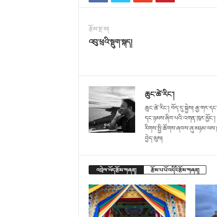
རྩོམ་སྔ་མ།
འབུ་ཕྲའི་སྡུག་སྐད།
ཆུང་ཚེ་རིང་།
ཆུང་ཚེ་རིང་། བོད་དུ་སྐྱེས། རྒྱ་གར་
དང་ཉམས་ཞིབ་པའི་འགན་ཁུར་མྱོང་། ད་
རིགས་སྤྱི་ཚོགས་ཞབས་ཞུ་མཉམ་ལས་ཁང
བྱེད་མུས།
འབྲེལ་ཡོད་རྩོམ་གཞན།
རྩོམ་པ་པོ་འདིའི་རྩོམ་གཞན།