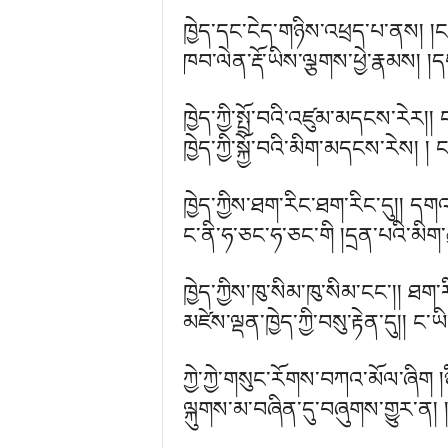
ཁྱེད་དང་ངེད་གཉིས་འཕྲད་པ་ནས། །ང་ཡི
ཁབ་ལེན་རྡོ་ཡིས་ལྕགས་ཕྱེ་རྣམས། །
ཁྱེད་ཀྱི་སྤྲོ་བའི་འཛུམ་མདངས་རེར།
ཁྱེད་ཀྱི་སྐྱོ་བའི་མིག་མདངས་རེས། ། 
ཁྱེད་ཀྱིས་ཐག་རིང་ཐག་རིང་དུ།། དག
ང་ནི་ཧ་ཅང་ཧ་ཅང་གི །དྲན་པའི་མིག་ཆུ
ཁྱེད་ཀྱིས་ཁུ་སིམ་ཁུ་སིམ་ངང་།། ཐ
མཛེས་ལྡན་ཁྱེད་ཀྱི་བསུ་རྟེན་དུ།། ང་ཡ
ཀྱེ་ཀྱེ་གསུང་རོགས་བཀའ་མོལ་ཞིག །
ལྐུགས་མ་བཞིན་དུ་བཞུགས་གྱུར་ན། །