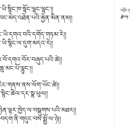
་སྙིང་ཁ་སྟོང་ལྷང་ལྷང་།།
འབྲོང་བ
དབང་མེད་འཐེན་པའི་རྐྱེན་མིན་ནམ།།
གླེང་བ།
། ང་ཡི་དགའ་བའི་དགོད་གཏམ་རེ།།
ང་ཡི་སྙིང་ལ་དུག་མདའ་རེ།།
འ་བོ་དགའ་བོར་བཞུད་པའི་ཚེ།།
་མང་པོ་ལྷུང་།།
ག་རིང་གནས་ནས་ལོག་ཡོང་ཚེ།།
ི་སྙིང་ཚིལ་དར་སྣ་ཕུལ།།
ཉིན་ལྟར་ཁྱེད་ལ་བསྒུགས་པའི་མཐར།།
བདག་ནི་གདུང་བས་སྨྱོ་ལ་ཉེ།།