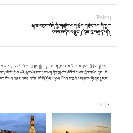
རྩོམ་རྗེས་མ།
ཝཱ་ཎ་དབུས་བོད་ཀྱི་གཙུག་ལག་སློབ་གཉེར་ཁང་གི་བྱུང་
རབས་མདོར་བསྡུས།༼དུམ་བུ་བརྒྱད་པ།༽
དང་ཁེ་ཎ་ཌ། ཧྥ་རན་སི་སོགས་སུ་སློབ་སྦྱོང་དང་ལས་ཀ་བྱས། ཤེས་རིག་ལས་ཁུངས་ཀྱི་རྩོམ་སྒྲིག་པ་
ལྟ་ཨོ་སི་ཊོ་ལི་ཡའི་རྒྱལ་ཡོངས་གཙུག་ལག་སློབ་གྲྭ་ཆེན་མོའི་བོད་ཡིག་སློབ་དཔོན་དང་། མི་
་གི་ལས་འཆར་འགན་འཛིན། ཨོ་སི་ཊོ་ལི་ཡ་རྒྱལ་ཡོངས་མི་ཆའི་ལས་ཁུངས་ཀྱི་སྐད་སྒྱུར་བ་