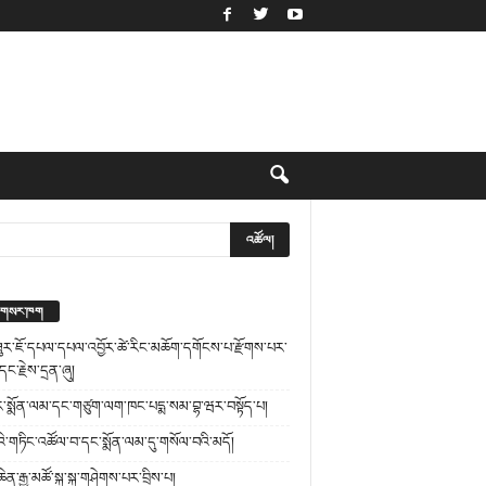
མ་གསར་ཁག
ར་ཇོ་དཔལ་དཔལ་འབྱོར་ཚེ་རིང་མཆོག་དགོངས་པ་རྫོགས་པར་
དང་རྗེས་དྲན་ཞུ།
ུར་སྨོན་ལམ་དང་གཙུག་ལག་ཁང་པདྨ་སམ་བྷ་ཝར་བསྟོད་པ།
འི་གཏིང་འཚོལ་བ་དང་སྨོན་ལམ་དུ་གསོལ་བའི་མདོ།
ན་རྒྱ་མཚོ་སྐུ་སྐུ་གཤེགས་པར་བྲིས་པ།