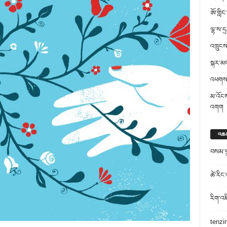
ཨོ་གླིང
ལྷ་ས་དྲ
འཁྲུངས་
སྐར་མ
འཕགས་ཤ
མ་འོངས
འགག
འཆ
བསམ་གྲ
ཚེ་རིང
རིག་འཛ
tenzi