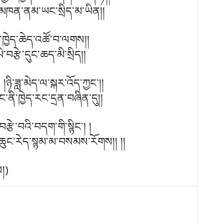
ན་མཁན་ནམ་ཡང་སྲིད་མ་ཡིན།།
་ཁྱེད་ཆེད་འཚོ་བ་ལགས།།
བརྩེ་དུང་ཆད་མི་སྲིད།།
།ཉི་ཟླ་མེད་ལ་སྐར་འོད་ཀྱང་།།
ནི་ཁྱེད་རང་དྲན་བཞིན་དུ།།
་བརྩེ་བའི་བདག་གི་སྙིང་། །
་ཆུང་རེད་སྙམ་མ་བསམས་རོགས།། །།
།)