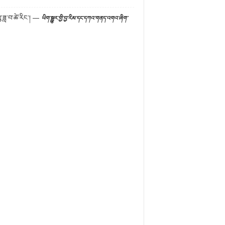
ུ་ཟླ་བ་ཚེ་རིང་།
—
ཡིག་སྒྱུར་གྱི་བྱ་རིམ་དང་དཀའ་གནད་འགའ་ཞིག་