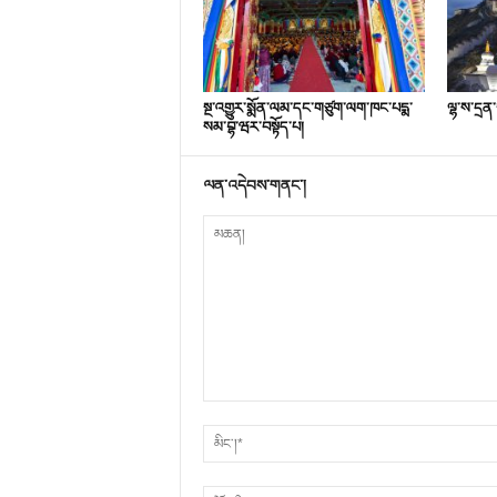
སྔ་འགྱུར་སྨོན་ལམ་དང་གཙུག་ལག་ཁང་པདྨ་
ལྷ་ས་དྲན་ག
སམ་བྷ་ཝར་བསྟོད་པ།
ལན་འདེབས་གནང་།