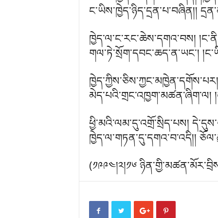
ང་ཡིས་ཁྱེད་ཉིད་དྲན་པ་བཞིན།། དྲ
ཁྱེད་ལ་ང་རང་ཆེས་དགའ་བས། །ང་ནི
གལ་ཏེ་སྲོག་དབང་ཆད་ན་ཡང་། །ང་ཡི་
ཁྱེད་ཀྱིས་ཅིས་ཀྱང་མཁྱེན་དགོས་པར། 
མེད་པའི་གྲང་འཁྱག་མཚན་ཞིག་ལ། །ང་
ཕྱི་མའི་ལམ་དུ་འགྲོ་སྲིད་པས། དེ་དུས
ཁྱེད་ལ་གཏན་དུ་དགའ་བ་འདི།། ཅོལ
(༡༩༩༤།༢།༡༦ ཉིན་གྱི་མཚན་མོར་བྲིས