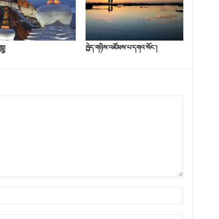
ླུ།
ཁྱེད་གཉིས་འཛོམས་པ་དགའ་སོང་།