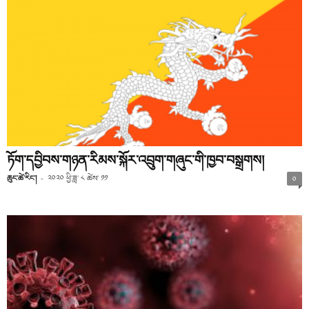
ཏོག་དབྱིབས་གཉན་རིམས་སྐོར་འབྲུག་གཞུང་གི་ཁྱབ་བསྒྲགས།
ཆུང་ཚེ་རིང་།
-
༢༠༢༠ ཕྱི་ཟླ་ ༨ ཚེས་ ༡༡
༠