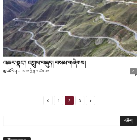
འཆར་སྣང་། འགྲུལ་བཞུད། བསམ་གཞིགས།
ཆུང་ཚེ་རིང་།
-
༢༠༢༠ ཕྱི་ཟླ་ ༥ ཚེས་ ༣༠
༠
1
2
3