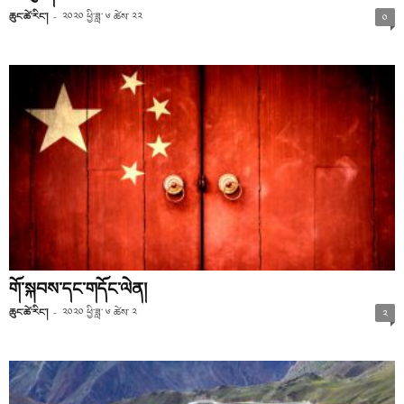
ཆུང་ཚེ་རིང་།
-
༢༠༢༠ ཕྱི་ཟླ་ ༦ ཚེས་ ༢༢
༠
གོ་སྐབས་དང་གདོང་ལེན།
ཆུང་ཚེ་རིང་།
-
༢༠༢༠ ཕྱི་ཟླ་ ༦ ཚེས་ ༢
༢