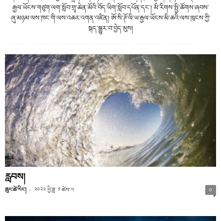
རྒྱལ་ཡོངས་གཙུག་ལག་སློབ་གྲྭ་ཆེན་མོའི་བོད་ཡིག་སློབ་དཔོན་དང་། མི་རིགས་སྤྱི་ཚོགས་ཞབས་
ཞུ་མཉམ་ལས་ཁང་གི་ལས་འཆར་འགན་འཛིན། ཨོ་སི་ཊོ་ལི་ཡ་རྒྱལ་ཡོངས་མི་ཆའི་ལས་ཁུངས་ཀྱི་
སྐད་སྒྱུར་བ་བྱེད་མུས།
རླབས།
ཆུང་ཚེ་རིང་།
-
༢༠༢༢ ཕྱི་ཟླ་ ༡ ཚེས་ ༥
༠