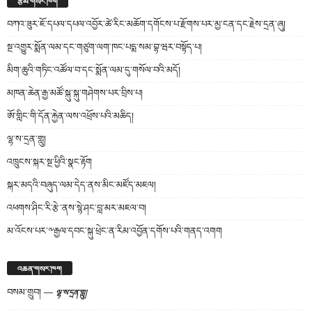
རྩོམ་གསར་ཁག
བཀའ་ཟུར་ཇོ་དཔལ་དཔལ་འབྱོར་ཚེ་རིང་མཆོག་དགོངས་པ་རྫོགས་པར་མྱ་ངན་དང་རྗེས་དྲན་ཞུ།
སྔ་འགྱུར་སྨོན་ལམ་དང་གཙུག་ལག་ཁང་པདྨ་སམ་བྷ་ཝར་བསྟོད་པ།
མིག་ཆུའི་གཏིང་འཚོལ་བ་དང་སྨོན་ལམ་དུ་གསོལ་བའི་མདོ།
མཁན་ཆེན་རྒྱ་མཚོ་སྐུ་སྐུ་གཤེགས་པར་བྲིས་པ།
ཨོ་གླིང་གི་དོན་རྐྱེན་ལས་འཕྲོས་པའི་མཆིད།
ལྷ་ས་དྲན་གླུ།
འཁྲུངས་སྐར་སྔ་ཕྱིའི་སྣང་རྟོག
སྐར་མདའི་བཞུད་ལམ་དེད་ནས་མིང་མཛོད་མཇལ།
འཕགས་ཤིང་རི་རྩེ་ནས་སྙེ་ཤང་བླ་མར་མཇལ་བ།
མ་འོངས་པར་༸རྒྱལ་དབང་སྐུ་ཕྲེང་ན་རིམ་འབྱོན་དགོས་པའི་གནད་འགག
འཆན་གསར་ཁག
བསམ་གྲུབ།
—
ལྷ་ས་དྲན་གླུ།