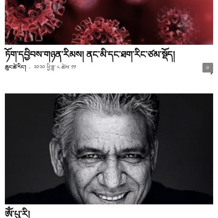
ཏོག་དབྱིབས་གཉན་རིམས། ནང་མི་དང་ཐག་རིང་ཙམ་སྡོད།
ཆུང་ཚེ་རིང་།
-
༢༠༢༠ ཕྱི་ཟླ་ ༨ ཚེས་ ༡༡
༠
ཨོཾ་པུ་རི།