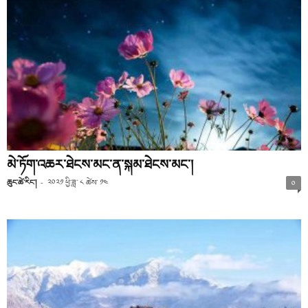
མེ་ཏོག་འཆར་ཐེངས་མང་ན་སྐམ་ཐེངས་མང་།
ཆུང་ཚེ་རིང་།
-
༢༠༢༡ ཕྱི་ཟླ་ ༨ ཚེས་ ༡༤
༠