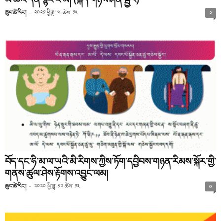
ཆུང་ཚེ་རིང་།
-
༢༠༢༡ ཕྱི་ཟླ་ ༤ ཚེས་ ༡༥
༢
བོད་དང་ཧི་མ་ལ་ཡའི་མི་རིགས་ཀྱིས་ཏོག་དབྱིབས་གཉན་རིམས་སྐོར་གྱི་
གནས་ཚུལ་ཤེས་རྟོགས་འབྱུང་ལམ།
ཆུང་ཚེ་རིང་།
-
༢༠༢༠ ཕྱི་ཟླ་ ༡༢ ཚེས་ ༡༣
༠