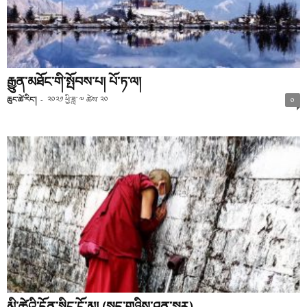
རྒྱུན་མཐོང་གི་སྤོབས་པ། པོ་ཏ་ལ།
ཆུང་ཚེ་རིང་།
-
༢༠༢༡ ཕྱི་ཟླ་ ༧ ཚེས་ ༢༠
༠
མི་ཚེའི་དོན་སྙིང་ངོ་མ། (སྐད་གཉིས་ཤན་སྦྱར)