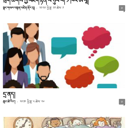
སྲོག་ཆགས་ཀྱི་འཇིག་རྟེན་ལ་ཉུལ་བ། ༡ ཁའོ་ཨ་ལཱ།
སྣང་གསལ་བསྟན་འཛིན་ནོར་བུ།
-
༢༠༢༠ ཕྱི་ཟླ་ ༡༡ ཚེས་ ༡
༠
དྲ་ནད།
ཆུང་ཚེ་རིང་།
-
༢༠༡༩ ཕྱི་ཟླ་ ༥ ཚེས་ ༢༦
༠