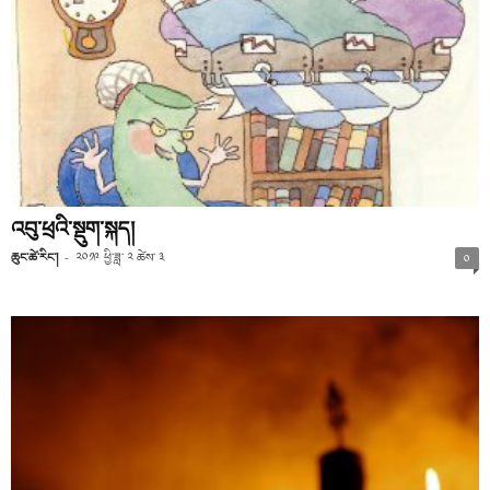
འབུ་ཕྲའི་སྡུག་སྐད།
ཆུང་ཚེ་རིང་།
-
༢༠༡༩ ཕྱི་ཟླ་ ༢ ཚེས་ ༣
༠