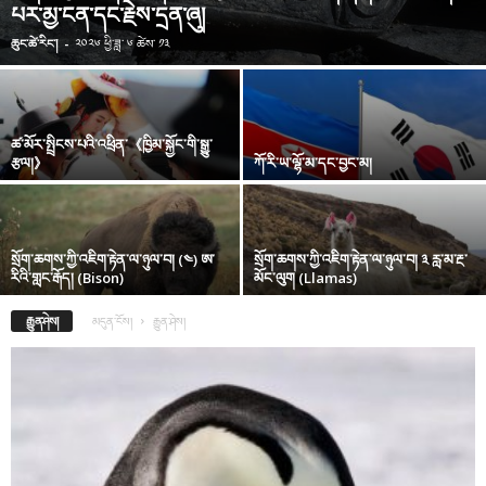
པར་མྱ་ངན་དང་རྗེས་དྲན་ཞུ།
ཆུང་ཚེ་རིང་།
-
༢༠༢༦ ཕྱི་ཟླ་ ༦ ཚེས་ ༡༣
ཚ་མོར་སྤྲིངས་པའི་འཕྲིན་《ཁྱིམ་སྐྱོང་གི་སྒྱུ་
རྩལ།》
ཀོ་རི་ཡ་ལྷོ་མ་དང་བྱང་མ།
སྲོག་ཆགས་ཀྱི་འཇིག་རྟེན་ལ་ཉུལ་བ། (༤) ཨ་
སྲོག་ཆགས་ཀྱི་འཇིག་རྟེན་ལ་ཉུལ་བ། ༣ རླ་མ་རྔ་
རིའི་གླང་རྒོད། (Bison)
མོང་ལུག (Llamas)
རྒྱུན་ཤེས།
མདུན་ངོས།
རྒྱུན་ཤེས།