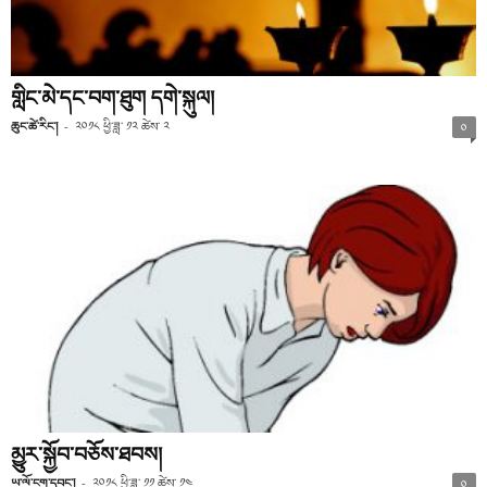
གླིང་མེ་དང་བག་ཐུག དགེ་སྐུལ།
ཆུང་ཚེ་རིང་།
-
༢༠༡༨ ཕྱི་ཟླ་ ༡༢ ཚེས་ ༢
༠
མྱུར་སྐྱོབ་བཅོས་ཐབས།
ཡ་ལོ་ངག་དབང་།
-
༢༠༡༨ ཕྱི་ཟླ་ ༡༡ ཚེས་ ༡༤
༠