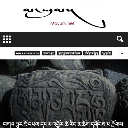
མ
་
ཡུ
མ
UNCATEGORISED
གཏམ་བཤད།
ཏོག་དབྱིབས་གཉན་རིམས།
དཔེ་དེབ་ངོ་སྤྲོད།
དཔྱད་རྩོམ།
།
བཀའ་ཟུར་ཇོ་དཔལ་དཔལ་འབྱོར་ཚེ་རིང་མཆོག་དགོངས་པ་རྫོགས་