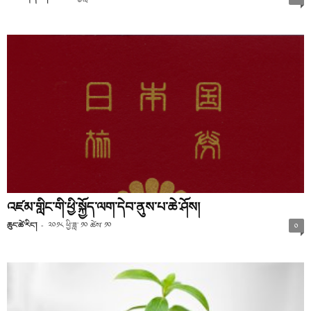
འཛམ་གླིང་གི་ཕྱི་སྐྱོད་ལག་དེབ་ནུས་པ་ཆེ་ཤོས།
ཆུང་ཚེ་རིང་།
-
༢༠༡༨ ཕྱི་ཟླ་ ༡༠ ཚེས་ ༡༠
༠