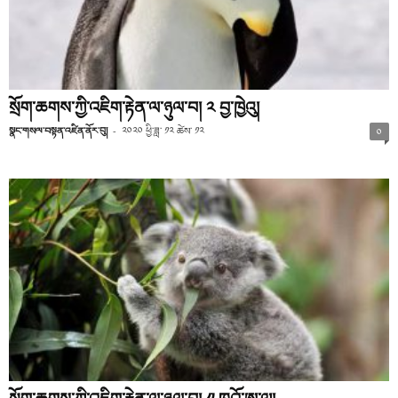
སྲོག་ཆགས་ཀྱི་འཇིག་རྟེན་ལ་ཉུལ་བ། ༢ བྱ་ཁྱེའུ།
སྣང་གསལ་བསྟན་འཛིན་ནོར་བུ།
-
༢༠༢༠ ཕྱི་ཟླ་ ༡༢ ཚེས་ ༡༢
༠