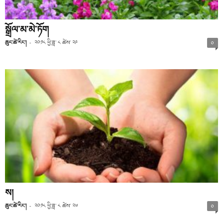
སྒྲོལ་མ་མེ་ཏོག
ཆུང་ཚེ་རིང་།
-
༢༠༡༨ ཕྱི་ཟླ་ ༨ ཚེས་ ༢༩
༠
ས།
ཆུང་ཚེ་རིང་།
-
༢༠༡༨ ཕྱི་ཟླ་ ༨ ཚེས་ ༢༦
༠