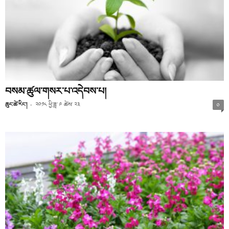
བསམ་ཚུལ་གསར་པ་འདེབས་པ།
ཆུང་ཚེ་རིང་།
-
༢༠༡༨ ཕྱི་ཟླ་ ༩ ཚེས་ ༢༣
༠