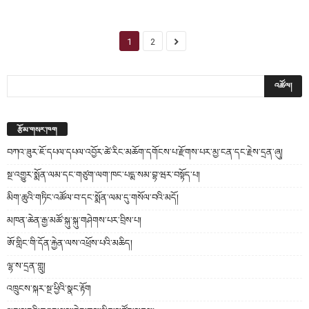
1
2
རྩོམ་གསར་ཁག
བཀའ་ཟུར་ཇོ་དཔལ་དཔལ་འབྱོར་ཚེ་རིང་མཆོག་དགོངས་པ་རྫོགས་པར་མྱ་ངན་དང་རྗེས་དྲན་ཞུ།
སྔ་འགྱུར་སྨོན་ལམ་དང་གཙུག་ལག་ཁང་པདྨ་སམ་བྷ་ཝར་བསྟོད་པ།
མིག་ཆུའི་གཏིང་འཚོལ་བ་དང་སྨོན་ལམ་དུ་གསོལ་བའི་མདོ།
མཁན་ཆེན་རྒྱ་མཚོ་སྐུ་སྐུ་གཤེགས་པར་བྲིས་པ།
ཨོ་གླིང་གི་དོན་རྐྱེན་ལས་འཕྲོས་པའི་མཆིད།
ལྷ་ས་དྲན་གླུ།
འཁྲུངས་སྐར་སྔ་ཕྱིའི་སྣང་རྟོག